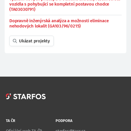
vozidla s pohybující se kompletní postavou chodce
(TA03030791)
Dopravně inženýrská analýza a možnosti eliminace
nehodových lokalit (GA103/96/0215)
Ukázat projekty
TA ČR
PODPORA