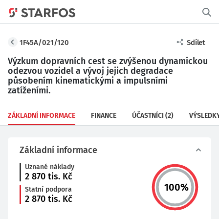
1F45A/021/120
Sdílet
Výzkum dopravních cest se zvýšenou dynamickou
odezvou vozidel a vývoj jejich degradace
působením kinematickými a impulsními
zatíženími.
ZÁKLADNÍ INFORMACE
FINANCE
ÚČASTNÍCI
(2)
VÝSLEDK
Základní informace
Uznané náklady
2 870
tis. Kč
100
%
Statní podpora
2 870
tis. Kč