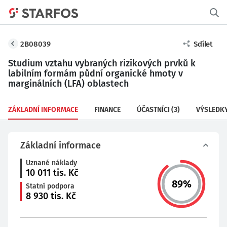
2B08039
Sdílet
Studium vztahu vybraných rizikových prvků k
labilním formám půdní organické hmoty v
marginálních (LFA) oblastech
ZÁKLADNÍ INFORMACE
FINANCE
ÚČASTNÍCI
(3)
VÝSLEDK
Základní informace
Uznané náklady
10 011
tis. Kč
89
%
Statní podpora
8 930
tis. Kč