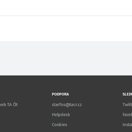
PODPORA
SLED
 web TA ČR
starfos@tacr.cz
Twit
Helpdesk
Face
Cookies
Inst