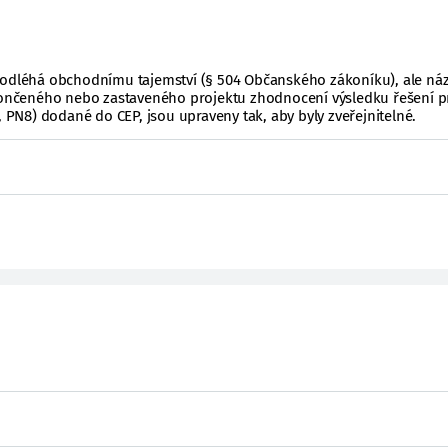
podléhá obchodnímu tajemství (§ 504 Občanského zákoníku), ale ná
ukončeného nebo zastaveného projektu zhodnocení výsledku řešení p
, PN8) dodané do CEP, jsou upraveny tak, aby byly zveřejnitelné.