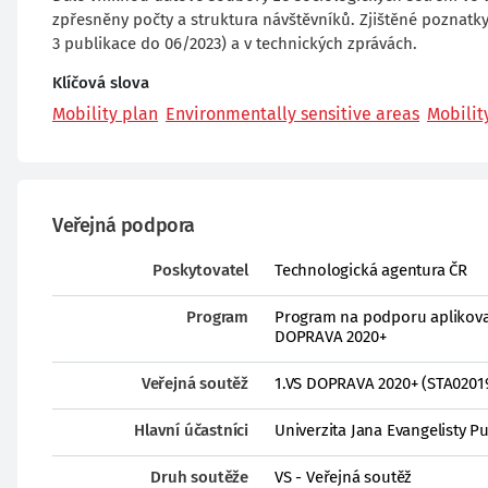
zpřesněny počty a struktura návštěvníků. Zjištěné poznat
3 publikace do 06/2023) a v technických zprávách.
Klíčová slova
Mobility plan
Environmentally sensitive areas
Mobili
Veřejná podpora
Poskytovatel
Technologická agentura ČR
Program
Program na podporu aplikovan
DOPRAVA 2020+
Veřejná soutěž
1.VS DOPRAVA 2020+ (STA0201
Hlavní účastníci
Univerzita Jana Evangelisty 
Druh soutěže
VS - Veřejná soutěž