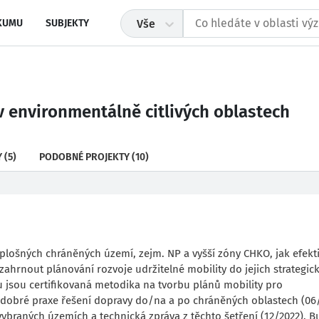
KUMU
SUBJEKTY
Vše
v environmentálně citlivých oblastech
Y
(5)
PODOBNÉ PROJEKTY
(10)
plošných chráněných území, zejm. NP a vyšší zóny CHKO, jak efekt
ahrnout plánování rozvoje udržitelné mobility do jejich strategic
 jsou certifikovaná metodika na tvorbu plánů mobility pro
 dobré praxe řešení dopravy do/na a po chráněných oblastech (06/
vybraných územích a technická zpráva z těchto šetření (12/2022). 