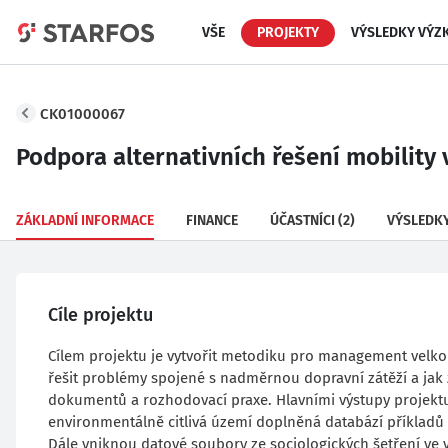
VŠE
PROJEKTY
VÝSLEDKY VÝZ
CK01000067
Podpora alternativních řešení mobility 
ZÁKLADNÍ INFORMACE
FINANCE
ÚČASTNÍCI
(2)
VÝSLEDK
Cíle projektu
Cílem projektu je vytvořit metodiku pro management velko
řešit problémy spojené s nadměrnou dopravní zátěží a jak z
dokumentů a rozhodovací praxe. Hlavními výstupy projektu
environmentálně citlivá území doplněná databází příkladů
Dále vniknou datové soubory ze sociologických šetření ve 