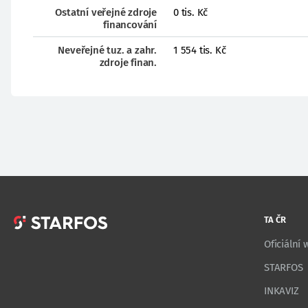
Ostatní veřejné zdroje
0 tis. Kč
financování
Neveřejné tuz. a zahr.
1 554 tis. Kč
zdroje finan.
TA ČR
Oficiální
STARFOS
INKAVIZ