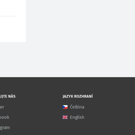
UJTE NÁS
JAZYK ROZHRANÍ
ter
Čeština
book
English
agram