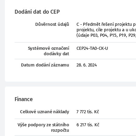
Dodání dat do CEP
Důvěrnost údajů
C - Předmět řešení projektu 
projektu, cíle projektu a u 
(údaje P03, P04, P15, P19, P29
Systémové označení
CEP24-TA0-CK-U
dodávky dat
Datum dodání záznamu
28. 6. 2024
Finance
Celkové uznané náklady
7 772 tis. Kč
Výše podpory ze státního
6 217 tis. Kč
rozpočtu