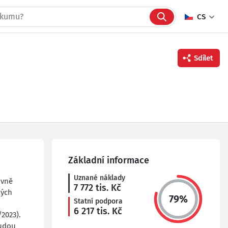
CS
Sdílet
Facebook
Twitter
Linkedin
Základní informace
Uznané náklady
ivně
7 772
tis. Kč
kých
79
%
Statní podpora
6 217
tis. Kč
2023).
Budou