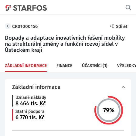
CK01000156
Sdílet
Dopady a adaptace inovativních řešení mobility
na strukturální změny a funkční rozvoj sídel v
Ústeckém kraji
ZÁKLADNÍ INFORMACE
FINANCE
ÚČASTNÍCI
(1)
VÝSLEDK
Základní informace
Uznané náklady
8 464
tis. Kč
79
%
Statní podpora
6 770
tis. Kč