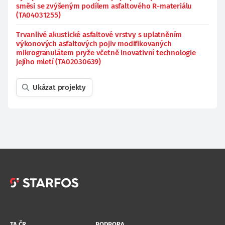
směsi se zvýšeným podílem asfaltového R-materiálu
(TA04031255)
Trvanlivé akustické asfaltové vrstvy s uplatněním
výkonových asfaltových pojiv modifikovaných
mikrogranulátem pryže včetně inovativní technologie
jejího mletí (TA02030639)
Ukázat projekty
TA ČR
PODPORA