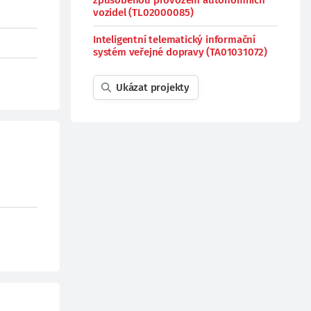
způsobenou provozem autonomních
vozidel (TL02000085)
Inteligentní telematický informační
systém veřejné dopravy (TA01031072)
Ukázat projekty