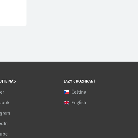
UJTE NÁS
JAZYK ROZHRANÍ
ter
Čeština
book
English
agram
edIn
Tube