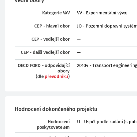
Vědní obory
Kategorie VaV
VV - Experimentální vývoj
CEP - hlavní obor
JO - Pozemní dopravní systém
CEP - vedlejší obor
—
CEP - další vedlejší obor
—
OECD FORD - odpovídající
20104 - Transport engineerin
obory
(dle
převodníku
)
Hodnocení dokončeného projektu
Hodnocení
U - Uspěl podle zadání (s pub
poskytovatelem