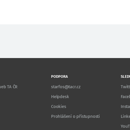
PODPORA
SLED
 web TA ČR
starfos@tacr.cz
Twit
Helpdesk
Face
Cookies
Inst
Prohlášení o přístupnosti
Link
You