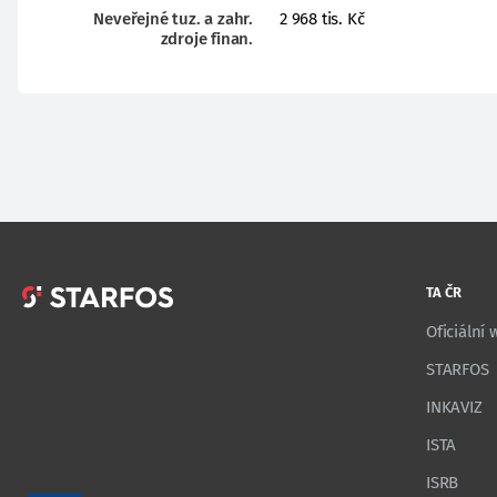
Neveřejné tuz. a zahr.
2 968 tis. Kč
zdroje finan.
TA ČR
Oficiální
STARFOS
INKAVIZ
ISTA
ISRB