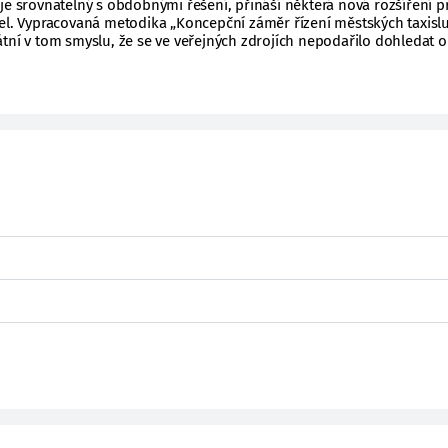
je srovnatelný s obdobnými řešení, přináší některá nová rozšíření p
del. Vypracovaná metodika „Koncepční záměr řízení městských taxisl
átní v tom smyslu, že se ve veřejných zdrojích nepodařilo dohledat