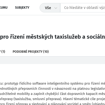
KUMU
SUBJEKTY
Vše
pro řízení městských taxislužeb a sociáln
Y
(1)
PODOBNÉ PROJEKTY
(10)
u: prototyp řídícího software inteligentního systému pro řízení m
ednotlivých přepravních činností v návaznosti na platnou legislativ
udržitelné mobility a zaplnit chybějící část dopravních kapacit měs
řepravy (taxislužba, smluvní přeprava). Hlavní tématické cíle proj
pro řízení přeprav a sledování a plánování vozidel a směn (objed