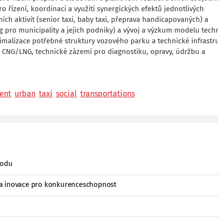
řízení, koordinaci a využití synergických efektů jednotlivých
ních aktivit (senior taxi, baby taxi, přeprava handicapovaných) a
 pro municipality a jejich podniky) a vývoj a výzkum modelu tech
timalizace potřebné struktury vozového parku a technické infrastr
ice CNG/LNG, technické zázemí pro diagnostiku, opravy, údržbu a
ent
urban
taxi
social
transportations
hodu
a inovace pro konkurenceschopnost