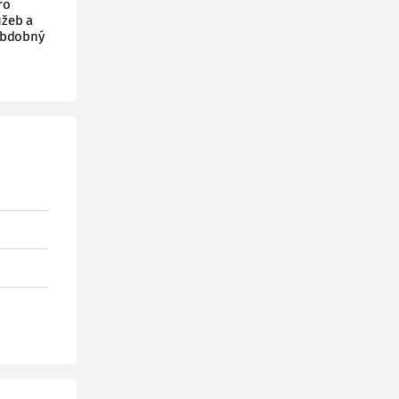
ro
užeb a
 obdobný