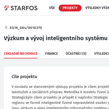
VŠE
PROJEKTY
VÝSLEDKY VÝZ
EG16_084/0010370
Výzkum a vývoj inteligentního systému 
ZÁKLADNÍ INFORMACE
FINANCE
ÚČASTNÍCI
(5)
VÝSLEDK
Cíle projektu
V souladu se stanovenými výstupy projektu je cílem projekt
taxislužeb a sociálních přeprav. Metodika k modelu řízení j
Strategickým cílem projektu je přispět k naplnění Strategie 
regionu ve formě inteligentně řízené nepravidelné osobní p
jsou: výzkum a vývoj inteligentního Informačního systému 