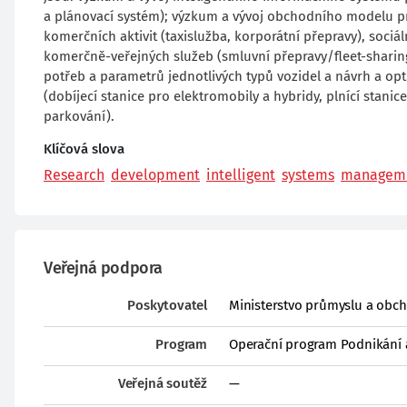
a plánovací systém); výzkum a vývoj obchodního modelu pro 
komerčních aktivit (taxislužba, korporátní přepravy), sociál
komerčně-veřejných služeb (smluvní přepravy/fleet-sharing
potřeb a parametrů jednotlivých typů vozidel a návrh a op
(dobíjecí stanice pro elektromobily a hybridy, plnící stan
parkování).
Klíčová slova
Research
development
intelligent
systems
managem
Veřejná podpora
Poskytovatel
Ministerstvo průmyslu a obc
Program
Operační program Podnikání 
Veřejná soutěž
—