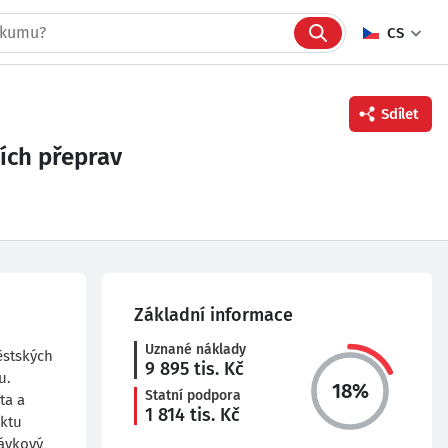
CS
Sdílet
ích přeprav
Facebook
Twitter
Linkedin
Základní informace
Uznané náklady
ěstských
9 895
tis. Kč
u.
18
%
Statní podpora
ta a
1 814
tis. Kč
ektu
návkový