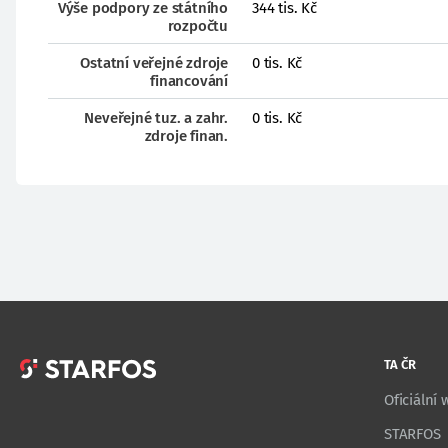
Výše podpory ze státního
344 tis. Kč
rozpočtu
Ostatní veřejné zdroje
0 tis. Kč
financování
Neveřejné tuz. a zahr.
0 tis. Kč
zdroje finan.
TA ČR
Oficiální
STARFOS