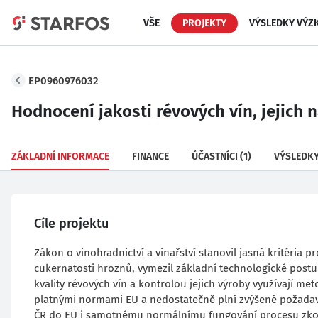
VŠE
PROJEKTY
VÝSLEDKY VÝZ
EP0960976032
Hodnocení jakosti révových vín, jejic
ZÁKLADNÍ INFORMACE
FINANCE
ÚČASTNÍCI
(1)
VÝSLEDK
Cíle projektu
Zákon o vinohradnictví a vinařství stanovil jasná kritéria p
cukernatosti hroznů, vymezil základní technologické postu
kvality révových vín a kontrolou jejich výroby využívají m
platnými normami EU a nedostatečně plní zvýšené požadav
ČR do EU i samotnému normálnímu fungování procesu zkouše