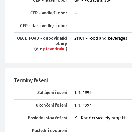
CEP - hlavní obor
GM - Potravinářství
CEP - vedlejší obor
—
CEP - další vedlejší obor
—
OECD FORD - odpovídající
21101 - Food and beverages
obory
(dle
převodníku
)
Termíny řešení
Zahájení řešení
1. 1. 1996
Ukončení řešení
1. 1. 1997
Poslední stav řešení
K - Končící víceletý projekt
Poslední uvolnění
—