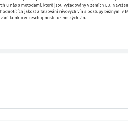
ch u nás s metodami, které jsou vyžadovány v zemích EU. Navrže
dnotících jakost a falšování révových vín s postupy běžnými v E
yšování konkurenceschopnosti tuzemských vín.