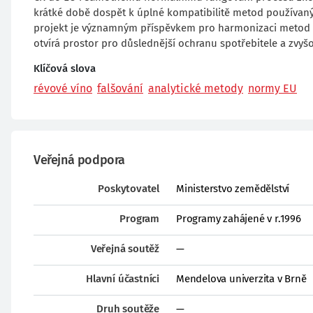
krátké době dospět k úplné kompatibilitě metod používaný
projekt je významným příspěvkem pro harmonizaci metod ho
otvírá prostor pro důslednější ochranu spotřebitele a zv
Klíčová slova
révové víno
falšování
analytické metody
normy EU
Veřejná podpora
Poskytovatel
Ministerstvo zemědělství
Program
Programy zahájené v r.1996
Veřejná soutěž
—
Hlavní účastníci
Mendelova univerzita v Brně
Druh soutěže
—