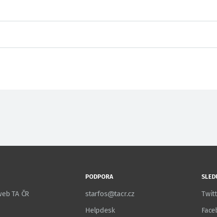
PODPORA
SLED
 web TA ČR
starfos@tacr.cz
Twit
Helpdesk
Face