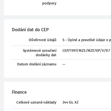
podpory
Dodání dat do CEP
Důvěrnost údajů
S - Úplné a pravdivé údaje o 
Systémové označení
CEP/1997/MZE/MZE7EP/V/9:7
dodávky dat
Datum dodání záznamu
—
Finance
Celkové uznané náklady
344 tis. Kč