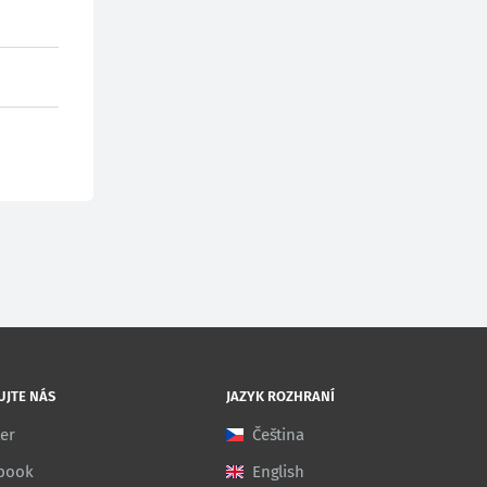
UJTE NÁS
JAZYK ROZHRANÍ
ter
Čeština
book
English