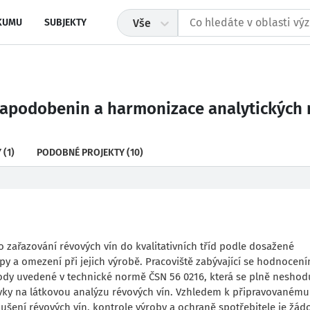
KUMU
SUBJEKTY
Vše
h napodobenin a harmonizace analytických
Y
(1)
PODOBNÉ PROJEKTY
(10)
ro zařazování révových vín do kvalitativních tříd podle dosažené
py a omezení při jejich výrobě. Pracoviště zabývající se hodnocen
etody uvedené v technické normě ČSN 56 0216, která se plně neshod
ky na látkovou analýzu révových vín. Vzhledem k připravovanému
ní révových vín, kontrole výroby a ochraně spotřebitele je žádo