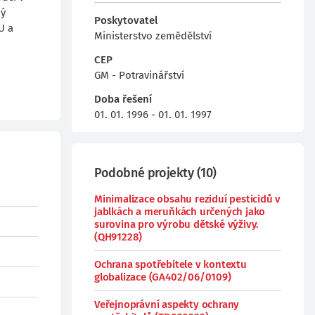
ný
Poskytovatel
U a
Ministerstvo zemědělství
CEP
GM - Potravinářství
Doba řešení
01. 01. 1996 - 01. 01. 1997
Podobné projekty
(
10
)
Minimalizace obsahu reziduí pesticidů v
jablkách a meruňkách určených jako
surovina pro výrobu dětské výživy.
(QH91228)
Ochrana spotřebitele v kontextu
globalizace (GA402/06/0109)
Veřejnoprávní aspekty ochrany