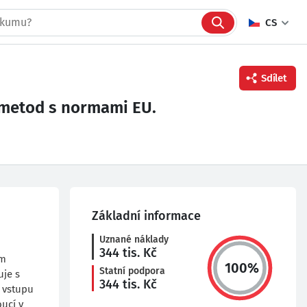
CS
Sdílet
 metod s normami EU.
Facebook
Twitter
Linkedin
Základní informace
Uznané náklady
344
tis. Kč
ím
100
%
Statní podpora
uje s
344
tis. Kč
 vstupu
ucí v