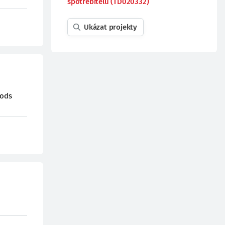
spotřebitelů (TD020332)
Ukázat projekty
hods