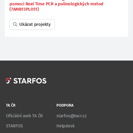
pomocí Real Time PCR a polinologických metod
(7AMB13PL051)
Ukázat projekty
TA ČR
PODPORA
Oficiální web TA ČR
starfos@tacr.cz
STARFOS
Helpdesk