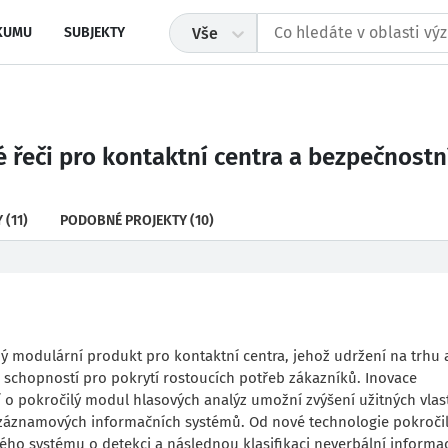
KUMU
SUBJEKTY
Vše
 řeči pro kontaktní centra a bezpečnostní
Y
(11)
PODOBNÉ PROJEKTY
(10)
modulární produkt pro kontaktní centra, jehož udržení na trhu a
 schopností pro pokrytí rostoucích potřeb zákazníků. Inovace
 pokročilý modul hlasových analýz umožní zvýšení užitných vlas
 záznamových informačních systémů. Od nové technologie pokroči
ého systému o detekci a následnou klasifikaci neverbální informa