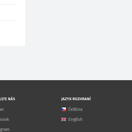
UJTE NÁS
JAZYK ROZHRANÍ
ter
Čeština
book
English
agram