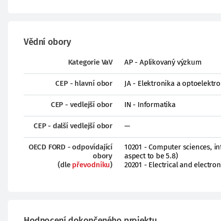
Vědní obory
Kategorie VaV
AP - Aplikovaný výzkum
CEP - hlavní obor
JA - Elektronika a optoelektr
CEP - vedlejší obor
IN - Informatika
CEP - další vedlejší obor
—
OECD FORD - odpovídající
10201 - Computer sciences, in
obory
aspect to be 5.8)
(dle
převodníku
)
20201 - Electrical and electro
Hodnocení dokončeného projektu