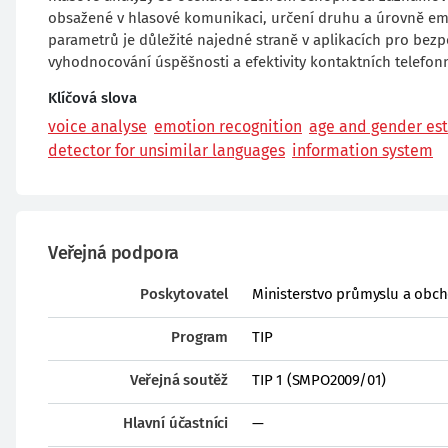
obsažené v hlasové komunikaci, určení druhu a úrovně emocí
parametrů je důležité najedné straně v aplikacích pro bezp
vyhodnocování úspěšnosti a efektivity kontaktních telefonn
Klíčová slova
voice analyse
emotion recognition
age and gender es
detector for unsimilar languages
information system
Veřejná podpora
Poskytovatel
Ministerstvo průmyslu a obc
Program
TIP
Veřejná soutěž
TIP 1 (SMPO2009/01)
Hlavní účastníci
—