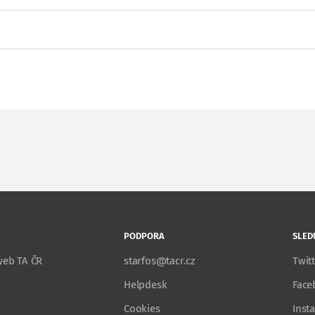
PODPORA
SLED
 web TA ČR
starfos@tacr.cz
Twit
Helpdesk
Face
Cookies
Inst