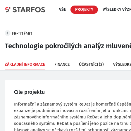
VŠE
PROJEKTY
VÝSLEDKY VÝZ
FR-TI1/481
Technologie pokročilých analýz mluvené
ZÁKLADNÍ INFORMACE
FINANCE
ÚČASTNÍCI
(2)
VÝSLEDK
Cíle projektu
Informační a záznamový systém ReDat je komerčně úspěšný 
expanze je podmíněna inovací a rozšířením jeho funkčních
záznamovéhoinformačního systému ReDat a jeho doplnění o
současného systému ReDat a posílení jeho pozice na trhu
hlasové analýzy se očekává rozšíření schopností záznamov