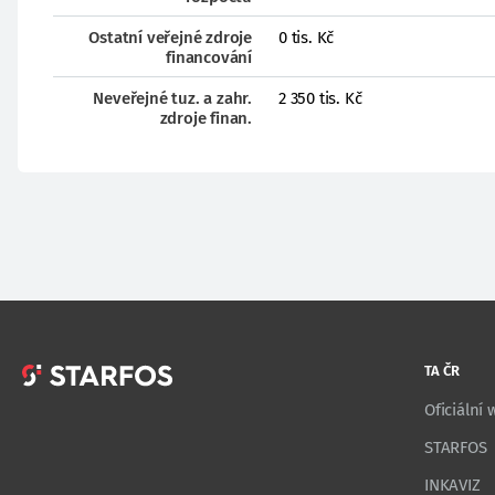
Ostatní veřejné zdroje
0 tis. Kč
financování
Neveřejné tuz. a zahr.
2 350 tis. Kč
zdroje finan.
TA ČR
Oficiální
STARFOS
INKAVIZ