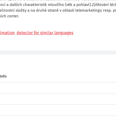
 a dalších charakteristik mluvčího (věk a pohlaví).Zjišťování těc
ečnostní složky a na druhé straně v oblasti telemarketingu resp. p
ích center.
timation
detector for similar languages
hodu