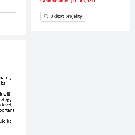
vyhledáváním. (FT-TA3/121)
Ukázat projekty
mainly
its
t will
nology
 level,
portant
uld be