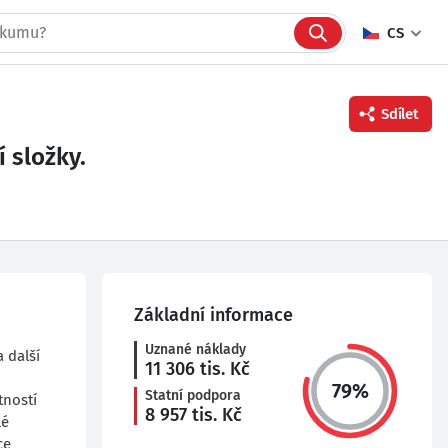
CS
Sdílet
 složky.
Facebook
Twitter
Linkedin
Základní informace
Uznané náklady
 další
11 306
tis. Kč
79
%
Statní podpora
tností
8 957
tis. Kč
lé
ce