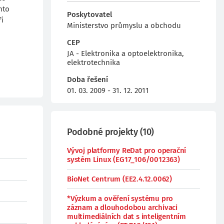
hto
Poskytovatel
ři
Ministerstvo průmyslu a obchodu
CEP
JA - Elektronika a optoelektronika,
elektrotechnika
Doba řešení
01. 03. 2009 - 31. 12. 2011
Podobné projekty
(
10
)
Vývoj platformy ReDat pro operační
systém Linux (EG17_106/0012363)
BioNet Centrum (EE2.4.12.0062)
*Výzkum a ověření systému pro
záznam a dlouhodobou archivaci
multimediálních dat s inteligentním