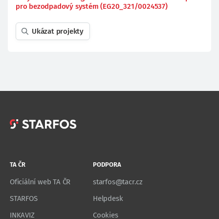
pro bezodpadový systém (EG20_321/0024537)
Ukázat projekty
TA ČR
PODPORA
Oficiální web TA ČR
starfos@tacr.cz
STARFOS
Helpdesk
INKAVIZ
Cookies