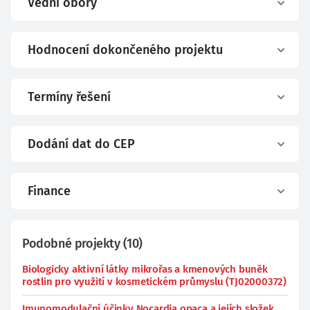
Vědní obory
Hodnocení dokončeného projektu
Termíny řešení
Dodání dat do CEP
Finance
Podobné projekty
(
10
)
Biologicky aktivní látky mikrořas a kmenových buněk
rostlin pro využití v kosmetickém průmyslu (TJ02000372)
Imunomodulační účinky Nocardia opaca a jejích složek.