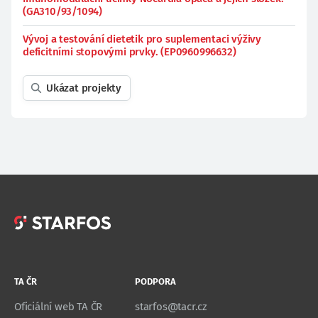
(GA310/93/1094)
Vývoj a testování dietetik pro suplementaci výživy
deficitními stopovými prvky. (EP0960996632)
Ukázat projekty
TA ČR
PODPORA
Oficiální web TA ČR
starfos@tacr.cz