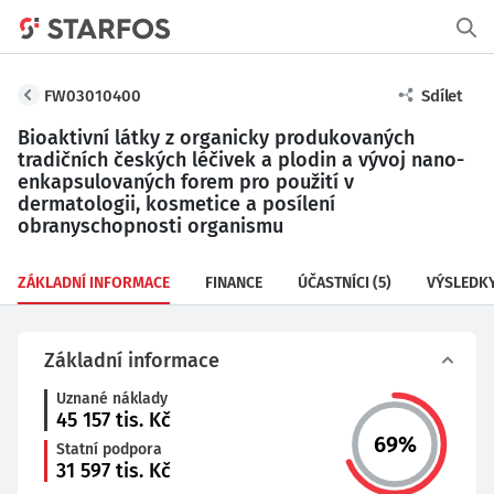
FW03010400
Sdílet
Bioaktivní látky z organicky produkovaných
tradičních českých léčivek a plodin a vývoj nano-
enkapsulovaných forem pro použití v
dermatologii, kosmetice a posílení
obranyschopnosti organismu
ZÁKLADNÍ INFORMACE
FINANCE
ÚČASTNÍCI
(5)
VÝSLEDK
Základní informace
Uznané náklady
45 157
tis. Kč
69
%
Statní podpora
31 597
tis. Kč