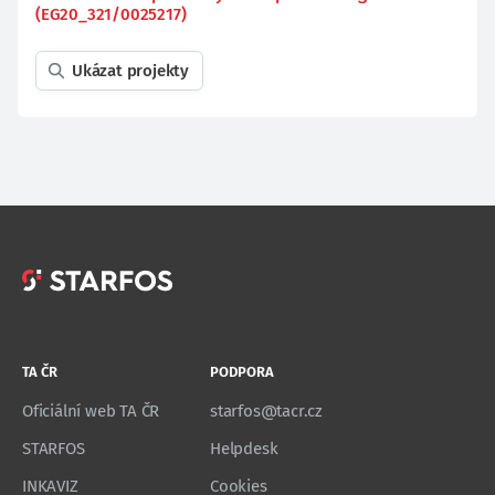
(EG20_321/0025217)
Ukázat projekty
TA ČR
PODPORA
Oficiální web TA ČR
starfos@tacr.cz
STARFOS
Helpdesk
INKAVIZ
Cookies