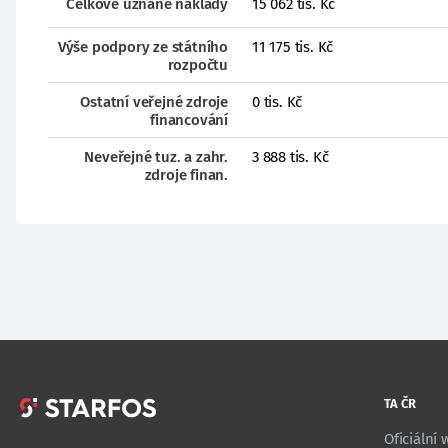
Celkové uznané náklady
15 062 tis. Kč
Výše podpory ze státního
11 175 tis. Kč
rozpočtu
Ostatní veřejné zdroje
0 tis. Kč
financování
Neveřejné tuz. a zahr.
3 888 tis. Kč
zdroje finan.
TA ČR
Oficiální