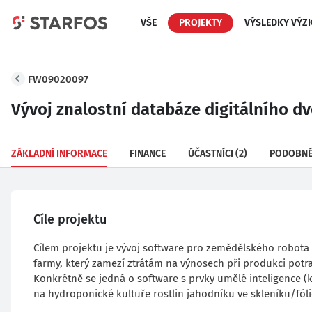
VŠE
PROJEKTY
VÝSLEDKY VÝZ
FW09020097
Vývoj znalostní databáze digitálního dv
ZÁKLADNÍ INFORMACE
FINANCE
ÚČASTNÍCI
(2)
PODOBNÉ
Cíle projektu
Cílem projektu je vývoj software pro zemědělského robota 
farmy, který zamezí ztrátám na výnosech při produkci potr
Konkrétně se jedná o software s prvky umělé inteligence (
na hydroponické kultuře rostlin jahodníku ve skleníku/fól