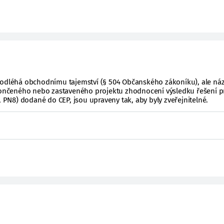
podléhá obchodnímu tajemství (§ 504 Občanského zákoníku), ale ná
ukončeného nebo zastaveného projektu zhodnocení výsledku řešení p
, PN8) dodané do CEP, jsou upraveny tak, aby byly zveřejnitelné.