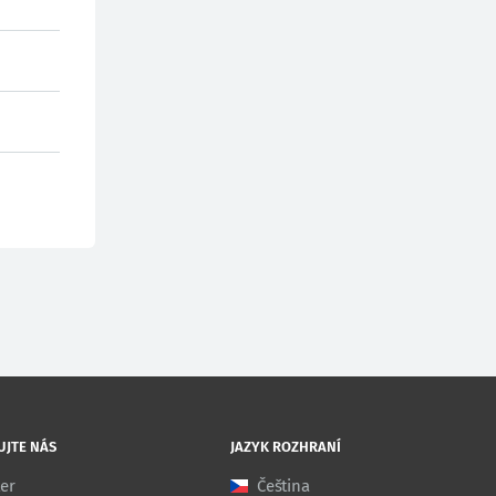
UJTE NÁS
JAZYK ROZHRANÍ
ter
Čeština