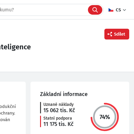
CS
Sdílet
nteligence
Facebook
Twitter
Linkedin
Základní informace
Uznané náklady
rodukční
15 062
tis. Kč
ochrany.
74
%
Statní podpora
tován
11 175
tis. Kč