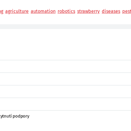
ng
agriculture
automation
robotics
strawberry
diseases
pes
ytnutí podpory