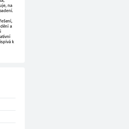
ta,
uje, na
padení.
řešení,
idění a
i
ativní
ispívá k