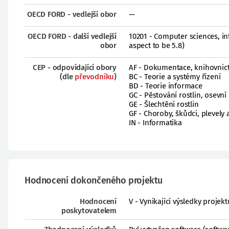
OECD FORD - vedlejší obor
—
OECD FORD - další vedlejší
10201 - Computer sciences, in
obor
aspect to be 5.8)
CEP - odpovídající obory
AF - Dokumentace, knihovnict
(dle
převodníku
)
BC - Teorie a systémy řízení
BD - Teorie informace
GC - Pěstování rostlin, osevn
GE - Šlechtění rostlin
GF - Choroby, škůdci, plevely 
IN - Informatika
Hodnocení dokončeného projektu
Hodnocení
V - Vynikající výsledky proje
poskytovatelem