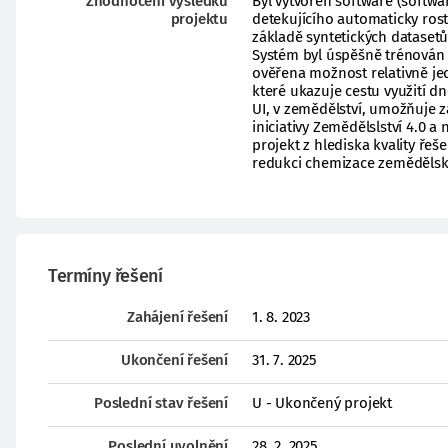
Zhodnocení výsledků
Byl vytvořen software (softwa
projektu
detekujícího automaticky ros
základě syntetických datasetů
Systém byl úspěšně trénován a
ověřena možnost relativně je
které ukazuje cestu využití d
UI, v zemědělství, umožňuje z
iniciativy Zemědělslství 4.0 
projekt z hlediska kvality ře
redukci chemizace zemědělsk
Termíny řešení
Zahájení řešení
1. 8. 2023
Ukončení řešení
31. 7. 2025
Poslední stav řešení
U - Ukončený projekt
Poslední uvolnění
28. 2. 2025