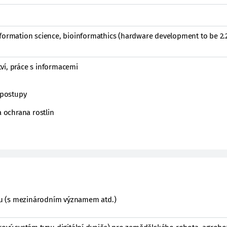
formation science, bioinformathics (hardware development to be 2.2
ví, práce s informacemi
í postupy
a ochrana rostlin
ktu (s mezinárodním významem atd.)