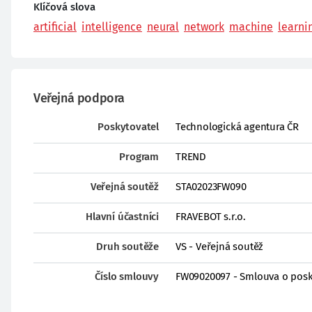
Klíčová slova
artificial
intelligence
neural
network
machine
learni
Veřejná podpora
Poskytovatel
Technologická agentura ČR
Program
TREND
Veřejná soutěž
STA02023FW090
Hlavní účastníci
FRAVEBOT s.r.o.
Druh soutěže
VS - Veřejná soutěž
Číslo smlouvy
FW09020097 - Smlouva o posk