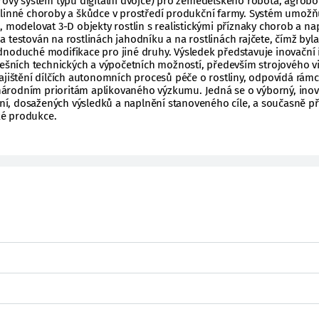
rový systém typu digitální dvojče) pro zemědělského robota, agrobo
tlinné choroby a škůdce v prostředí produkční farmy. Systém umožň
, modelovat 3-D objekty rostlin s realistickými příznaky chorob a na
 testován na rostlinách jahodníku a na rostlinách rajčete, čímž byla
dnoduché modifikace pro jiné druhy. Výsledek představuje inovační 
nešních technických a výpočetních možností, především strojového v
ajištění dílčích autonomních procesů péče o rostliny, odpovídá rámc
a národním prioritám aplikovaného výzkumu. Jedná se o výborný, inov
šení, dosažených výsledků a naplnění stanoveného cíle, a současně př
é produkce.