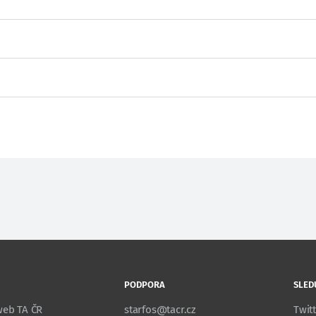
PODPORA
SLED
 web TA ČR
starfos@tacr.cz
Twit