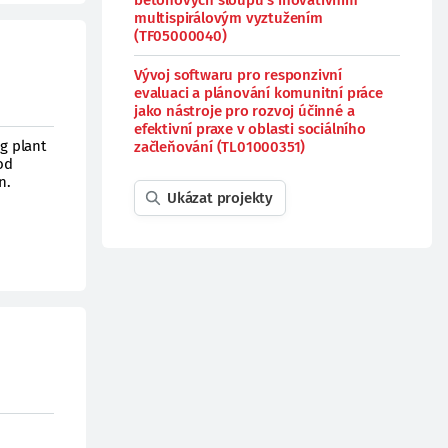
betonových sloupů s inovativním
multispirálovým vyztužením
(TF05000040)
Vývoj softwaru pro responzivní
evaluaci a plánování komunitní práce
jako nástroje pro rozvoj účinné a
efektivní praxe v oblasti sociálního
ng plant
začleňování (TL01000351)
od
n.
Ukázat projekty