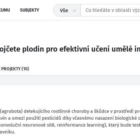
KUMU
SUBJEKTY
Vše
ojčete plodin pro efektivní učení umělé i
 PROJEKTY
(10)
(agrobota) detekujícího rostlinné choroby a škůdce v prostředí p
avin a omezí použití pesticidů díky včasnému nasazení biologické 
konvoluční neuronové sítě, reinformance learning), který bude tes
iovníku.