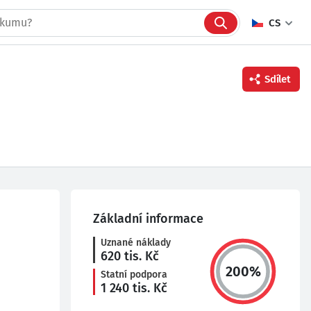
CS
Sdílet
Facebook
Twitter
Linkedin
Základní informace
Uznané náklady
620
tis. Kč
200
%
Statní podpora
1 240
tis. Kč