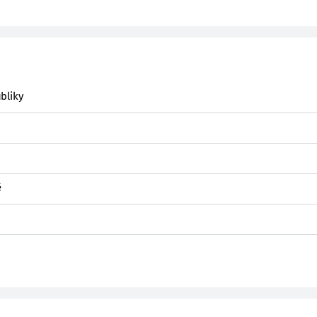
bliky
ě