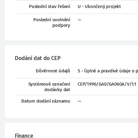
Poslední stav řešení
U - Ukončený projekt
Poslední uvolnění
—
podpory
Dodání dat do CEP
Důvěrnost údajů
S - Úplné a pravdivé údaje o 
Systémové označení
CEP/1996/GA0/GA06GA/V/1:1
dodávky dat
Datum dodání záznamu
—
Finance