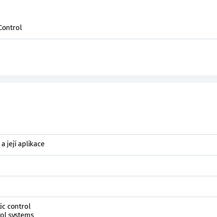
Control
a její aplikace
ic control
ol systems