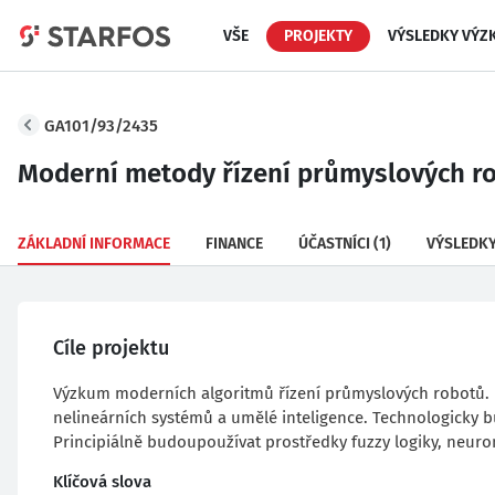
VŠE
PROJEKTY
VÝSLEDKY VÝZ
GA101/93/2435
Moderní metody řízení průmyslových r
ZÁKLADNÍ INFORMACE
FINANCE
ÚČASTNÍCI
(1)
VÝSLEDK
Cíle projektu
Výzkum moderních algoritmů řízení průmyslových robotů. N
nelineárních systémů a umělé inteligence. Technologicky 
Principiálně budoupoužívat prostředky fuzzy logiky, neuro
Klíčová slova