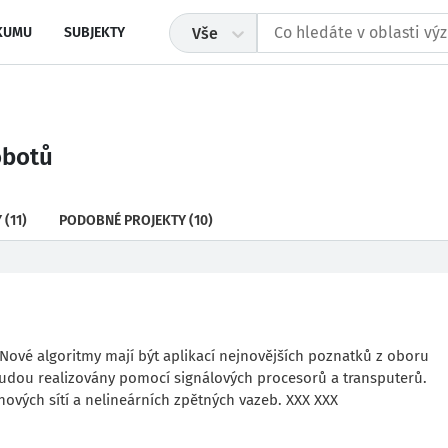
KUMU
SUBJEKTY
Vše
obotů
Y
(11)
PODOBNÉ PROJEKTY
(10)
ové algoritmy mají být aplikací nejnovějších poznatků z oboru
budou realizovány pomocí signálových procesorů a transputerů.
nových sítí a nelineárních zpětných vazeb. XXX XXX