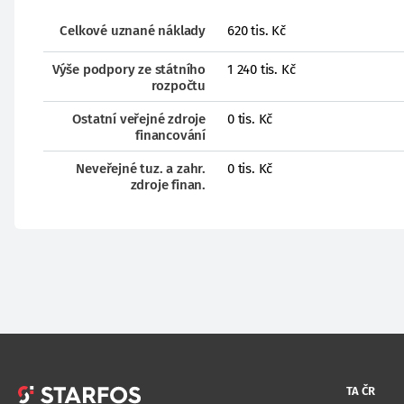
Celkové uznané náklady
620 tis. Kč
Výše podpory ze státního
1 240 tis. Kč
rozpočtu
Ostatní veřejné zdroje
0 tis. Kč
financování
Neveřejné tuz. a zahr.
0 tis. Kč
zdroje finan.
TA ČR