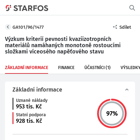
GA101/96/1477
Sdílet
Výzkum kriterií pevnosti kvaziizotropních
materiálů namáhaných monotoně rostoucími
složkami víceosého napěťového stavu
ZÁKLADNÍ INFORMACE
FINANCE
ÚČASTNÍCI
(1)
VÝSLEDK
Základní informace
Uznané náklady
953
tis. Kč
97
%
Statní podpora
928
tis. Kč