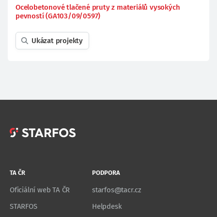
Ocelobetonové tlačené pruty z materiálů vysokých
pevností (GA103/09/0597)
Ukázat projekty
TA ČR
PODPORA
Oficiální web TA ČR
starfos@tacr.cz
STARFOS
Helpdesk