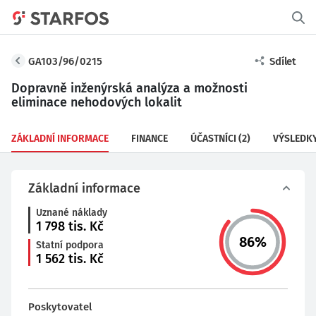
GA103/96/0215
Sdílet
Dopravně inženýrská analýza a možnosti
eliminace nehodových lokalit
ZÁKLADNÍ INFORMACE
FINANCE
ÚČASTNÍCI
(2)
VÝSLEDK
Základní informace
Uznané náklady
1 798
tis. Kč
86
%
Statní podpora
1 562
tis. Kč
Poskytovatel