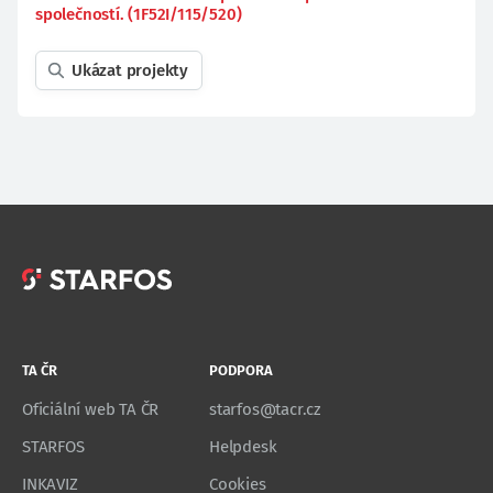
společností. (1F52I/115/520)
Ukázat projekty
TA ČR
PODPORA
Oficiální web TA ČR
starfos@tacr.cz
STARFOS
Helpdesk
INKAVIZ
Cookies