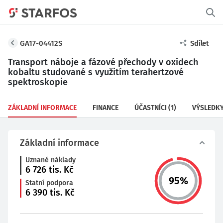
GA17-04412S
Sdílet
Transport náboje a fázové přechody v oxidech
kobaltu studované s využitím terahertzové
spektroskopie
ZÁKLADNÍ INFORMACE
FINANCE
ÚČASTNÍCI
(1)
VÝSLEDK
Základní informace
Uznané náklady
6 726
tis. Kč
95
%
Statní podpora
6 390
tis. Kč