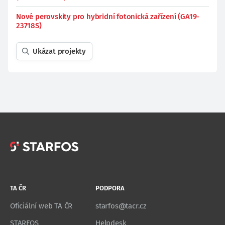
Nové perovskity pro hybridní fotonická zařízení (GA19-
23718S)
Ukázat projekty
TA ČR
PODPORA
Oficiální web TA ČR
starfos@tacr.cz
STARFOS
Helpdesk