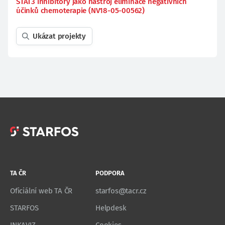
STAT3 inhibitory jako nástroj eliminace negativních
účinků chemoterapie (NV18-05-00562)
Ukázat projekty
TA ČR
PODPORA
Oficiální web TA ČR
starfos@tacr.cz
STARFOS
Helpdesk