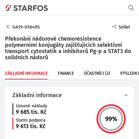
GA19-05649S
Sdílet
Překonání nádorové chemoresistence
polymerními konjugáty zajišťujících selektivní
transport cytostatik a inhibitorů Pg-p a STAT3 do
solidních nádorů
ZÁKLADNÍ INFORMACE
FINANCE
ÚČASTNÍCI
(2)
VÝSLEDK
Základní informace
Uznané náklady
9 685
tis. Kč
99
%
Statní podpora
9 613
tis. Kč