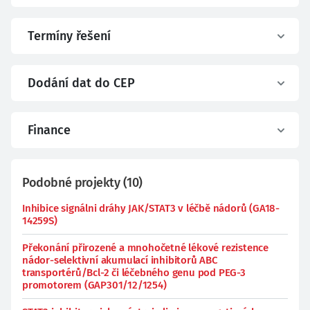
Termíny řešení
Dodání dat do CEP
Finance
Podobné projekty
(
10
)
Inhibice signálni dráhy JAK/STAT3 v léčbě nádorů (GA18-
14259S)
Překonání přirozené a mnohočetné lékové rezistence
nádor-selektivní akumulací inhibitorů ABC
transportérů/Bcl-2 či léčebného genu pod PEG-3
promotorem (GAP301/12/1254)