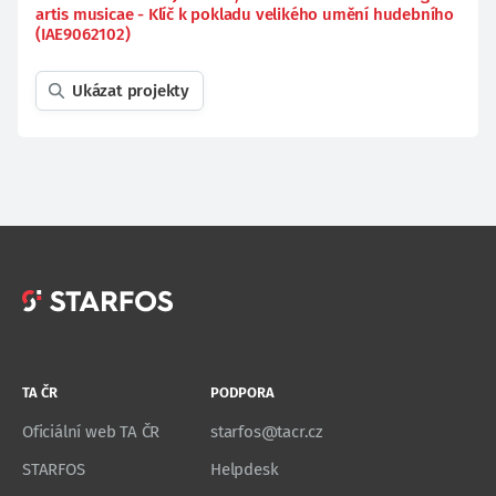
artis musicae - Klíč k pokladu velikého umění hudebního
(IAE9062102)
Ukázat projekty
TA ČR
PODPORA
Oficiální web TA ČR
starfos@tacr.cz
STARFOS
Helpdesk