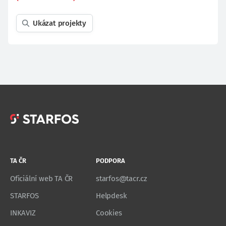
Ukázat projekty
TA ČR
PODPORA
Oficiální web TA ČR
starfos@tacr.cz
STARFOS
Helpdesk
INKAVIZ
Cookies