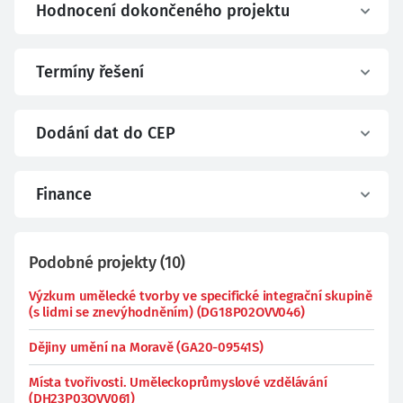
Hodnocení dokončeného projektu
Termíny řešení
Dodání dat do CEP
Finance
Podobné projekty
(
10
)
Výzkum umělecké tvorby ve specifické integrační skupině
(s lidmi se znevýhodněním) (DG18P02OVV046)
Dějiny umění na Moravě (GA20-09541S)
Místa tvořivosti. Uměleckoprůmyslové vzdělávání
(DH23P03OVV061)