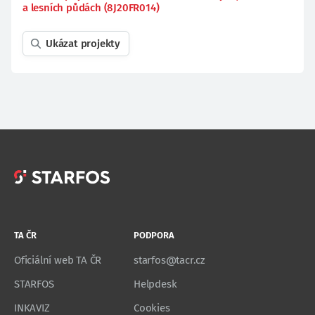
a lesních půdách (8J20FR014)
Ukázat projekty
TA ČR
PODPORA
Oficiální web TA ČR
starfos@tacr.cz
STARFOS
Helpdesk
INKAVIZ
Cookies