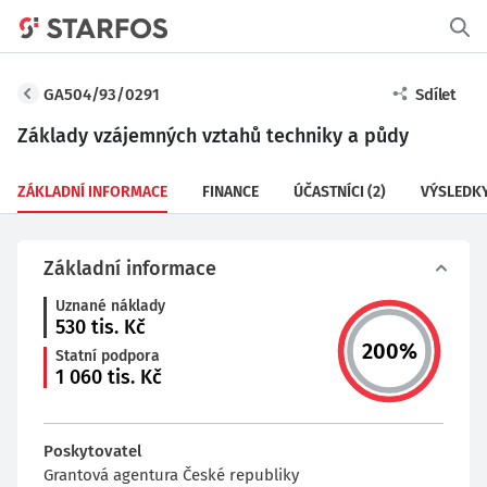
GA504/93/0291
Sdílet
Základy vzájemných vztahů techniky a půdy
ZÁKLADNÍ INFORMACE
FINANCE
ÚČASTNÍCI
(2)
VÝSLEDK
Základní informace
Uznané náklady
530
tis. Kč
200
%
Statní podpora
1 060
tis. Kč
Poskytovatel
Grantová agentura České republiky