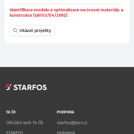
Identifikace modelu a optimalizace na úrovni materiálu a
konstrukce (GA103/04/2092)
Ukázat projekty
TA ČR
PODPORA
Oficiální web TA ČR
starfos@tacr.cz
STARFOS
Helpdesk