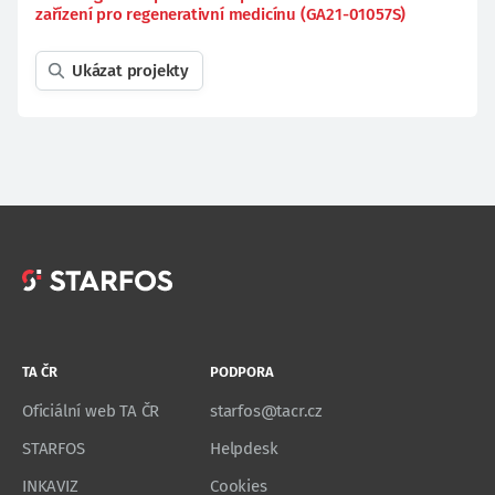
zařízení pro regenerativní medicínu (GA21-01057S)
Ukázat projekty
TA ČR
PODPORA
Oficiální web TA ČR
starfos@tacr.cz
STARFOS
Helpdesk
INKAVIZ
Cookies