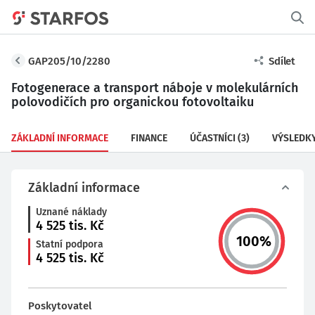
GAP205/10/2280
Sdílet
Fotogenerace a transport náboje v molekulárních
polovodičích pro organickou fotovoltaiku
ZÁKLADNÍ INFORMACE
FINANCE
ÚČASTNÍCI
(3)
VÝSLEDK
Základní informace
Uznané náklady
4 525
tis. Kč
100
%
Statní podpora
4 525
tis. Kč
Poskytovatel