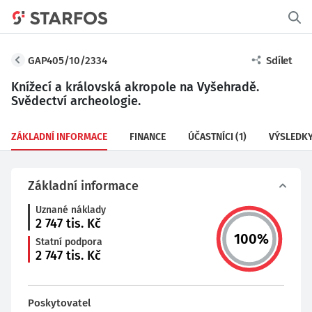
GAP405/10/2334
Sdílet
Knížecí a královská akropole na Vyšehradě.
Svědectví archeologie.
ZÁKLADNÍ INFORMACE
FINANCE
ÚČASTNÍCI
(1)
VÝSLEDK
Základní informace
Uznané náklady
2 747
tis. Kč
100
%
Statní podpora
2 747
tis. Kč
Poskytovatel