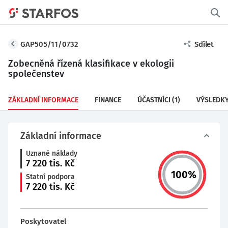
GAP505/11/0732
Sdílet
Zobecněná řízená klasifikace v ekologii
společenstev
ZÁKLADNÍ INFORMACE
FINANCE
ÚČASTNÍCI
(1)
VÝSLEDK
Základní informace
Uznané náklady
7 220
tis. Kč
100
%
Statní podpora
7 220
tis. Kč
Poskytovatel