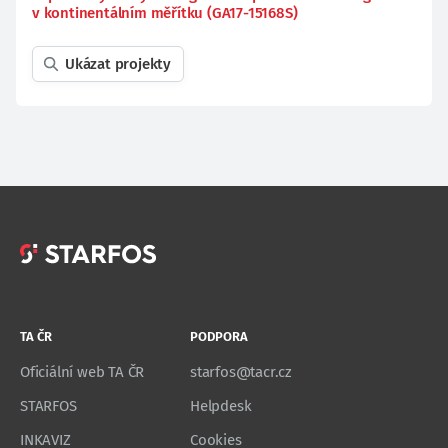
v kontinentálním měřítku (GA17-15168S)
Ukázat projekty
TA ČR
PODPORA
Oficiální web TA ČR
starfos@tacr.cz
STARFOS
Helpdesk
INKAVIZ
Cookies