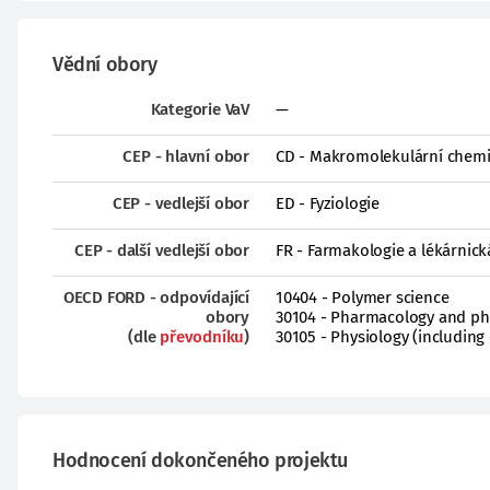
Vědní obory
Kategorie VaV
—
CEP - hlavní obor
CD - Makromolekulární chem
CEP - vedlejší obor
ED - Fyziologie
CEP - další vedlejší obor
FR - Farmakologie a lékárnic
OECD FORD - odpovídající
10404 - Polymer science
obory
30104 - Pharmacology and p
(dle
převodníku
)
30105 - Physiology (including 
Hodnocení dokončeného projektu