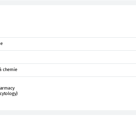
ie
ká chemie
harmacy
cytology)