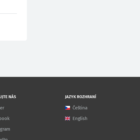
UJTE NÁS
JAZYK ROZHRANÍ
ter
Čeština
book
English
agram
edIn