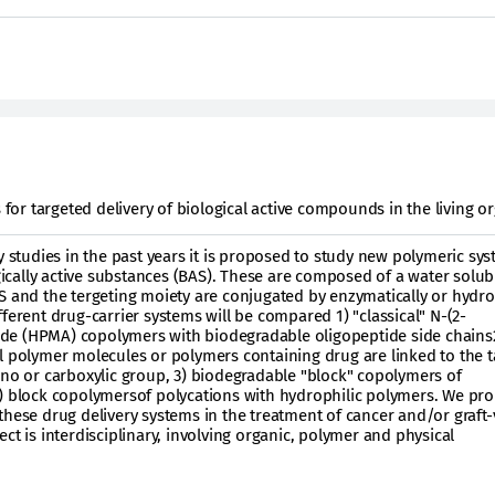
or targeted delivery of biological active compounds in the living o
y studies in the past years it is proposed to study new polymeric sys
ogically active substances (BAS). These are composed of a water solub
S and the tergeting moiety are conjugated by enzymatically or hydrol
ferent drug-carrier systems will be compared 1) "classical" N-(2-
e (HPMA) copolymers with biodegradable oligopeptide side chains2
l polymer molecules or polymers containing drug are linked to the t
ino or carboxylic group, 3) biodegradable "block" copolymers of
4) block copolymersof polycations with hydrophilic polymers. We pr
these drug delivery systems in the treatment of cancer and/or graft-
ct is interdisciplinary, involving organic, polymer and physical