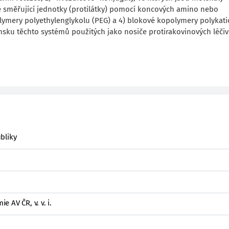
e směřující jednotky (protilátky) pomocí koncových amino nebo
ymery polyethylenglykolu (PEG) a 4) blokové kopolymery polykati
nsku těchto systémů použitých jako nosiče protirakovinových léčiv
bliky
 AV ČR, v. v. i.