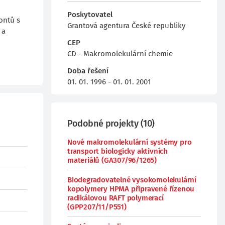
Poskytovatel
ontů s
Grantová agentura České republiky
 a
CEP
CD - Makromolekulární chemie
Doba řešení
01. 01. 1996 - 01. 01. 2001
Podobné projekty
(
10
)
Nové makromolekulární systémy pro
transport biologicky aktivních
materiálů (GA307/96/1265)
Biodegradovatelné vysokomolekulární
kopolymery HPMA připravené řízenou
radikálovou RAFT polymerací
(GPP207/11/P551)