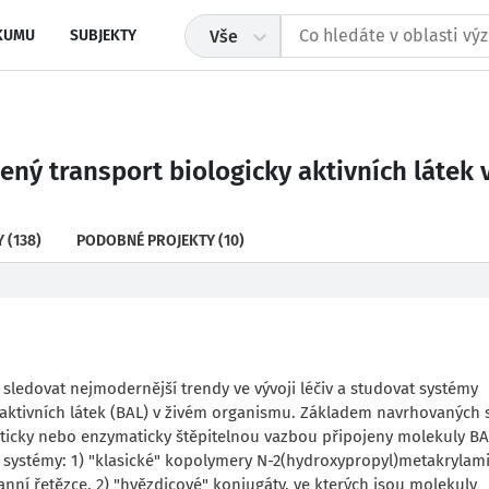
KUMU
SUBJEKTY
Vše
ný transport biologicky aktivních látek
Y
(138)
PODOBNÉ PROJEKTY
(10)
ledovat nejmodernější trendy ve vývoji léčiv a studovat systémy
y aktivních látek (BAL) v živém organismu. Základem navrhovaných
ticky nebo enzymaticky štěpitelnou vazbou připojeny molekuly BA
í systémy: 1) "klasické" kopolymery N-2(hydroxypropyl)metakrylam
nní řetězce, 2) "hvězdicové" konjugáty, ve kterých jsou molekuly