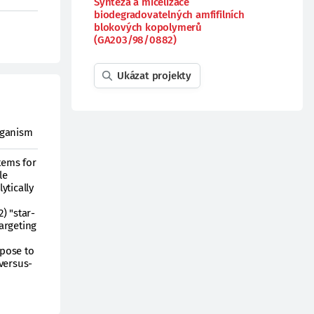
Syntéza a micelizace
biodegradovatelných amfifilních
blokových kopolymerů
(GA203/98/0882)
Ukázat projekty
rganism
tems for
le
ytically
) "star-
argeting
opose to
versus-