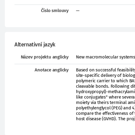
Číslo smlouvy
—
Alternativní jazyk
Název projektu anglicky
New macromolecular systems f
Anotace anglicky
Based on successful feasibilit
site-specific delivery of biol
polymeric carrier to which BA
cleavable bonds. Following dif
hydroxypropyl)-methacrylamid
like conjugates" where severa
moiety via theirs terminal am
polyethylenglycol (PEG) and 
compare the effectiveness of 
host disease (GVHD). The proje