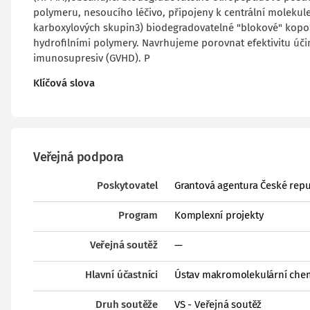
polymeru, nesoucího léčivo, připojeny k centrální molekul
karboxylových skupin3) biodegradovatelné "blokové" kopol
hydrofilními polymery. Navrhujeme porovnat efektivitu úči
imunosupresiv (GVHD). P
Klíčová slova
Veřejná podpora
Poskytovatel
Grantová agentura České repu
Program
Komplexní projekty
Veřejná soutěž
—
Hlavní účastníci
Ústav makromolekulární chemie
Druh soutěže
VS - Veřejná soutěž