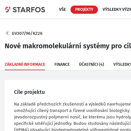
VŠE
PROJEKTY
VÝSLEDKY VÝZ
GV307/96/K226
Nové makromolekulární systémy pro cíle
ZÁKLADNÍ INFORMACE
FINANCE
ÚČASTNÍCI
(4)
VÝSLEDK
Cíle projektu
Na základě předchozích zkušeností a výsledků navrhujeme s
umožňující cílený transport a řízené uvolňování biologick
jevodorozpustný polymerní nosič, ke kterému jsou hydroly
specifické směřující jednotky. Budou studovány následujíc
(HPMA),obsahující biodegradovatelné olifopeptidové postra