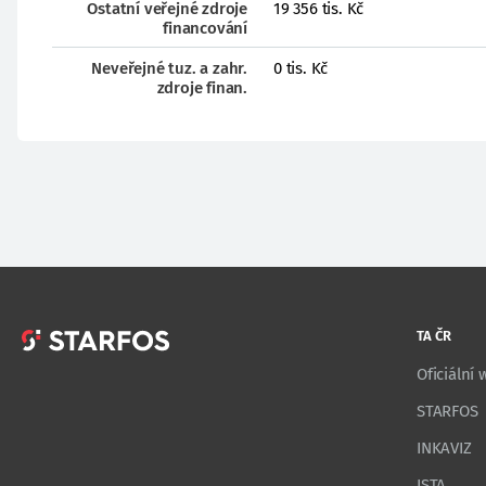
Ostatní veřejné zdroje
19 356 tis. Kč
financování
Neveřejné tuz. a zahr.
0 tis. Kč
zdroje finan.
TA ČR
Oficiální
STARFOS
INKAVIZ
ISTA