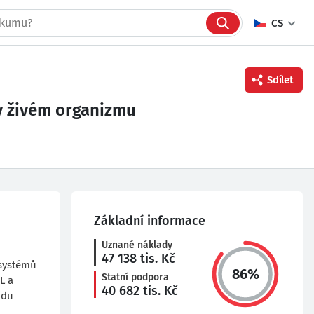
CS
Sdílet
 v živém organizmu
Facebook
Twitter
Linkedin
Základní informace
Uznané náklady
47 138
tis. Kč
 systémů
86
%
Statní podpora
L a
40 682
tis. Kč
idu