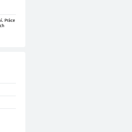
í. Práce
ích