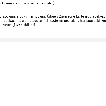
ktu (s mezinárodním významem atd.)
 zpracovaná a dokumentovaná. Údaje v Závěrečné kartě jsou adekvátn
u aplikaci makromolekulárních systémů pro cílený transport aktivn
 zahrnují 49 publikací i