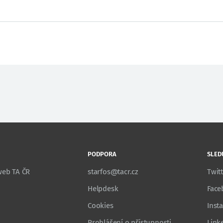
PODPORA
SLED
 web TA ČR
starfos@tacr.cz
Twit
Helpdesk
Face
Cookies
Inst
Prohlášení o přístupnosti
Link