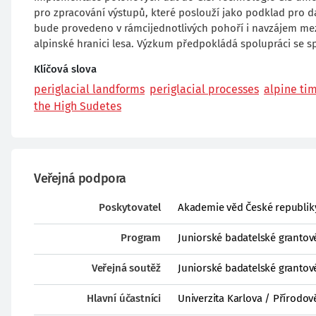
pro zpracování výstupů, které poslouží jako podklad pro 
bude provedeno v rámcijednotlivých pohoří i navzájem mezi
alpinské hranici lesa. Výzkum předpokládá spolupráci se 
Klíčová slova
periglacial landforms
periglacial processes
alpine ti
the High Sudetes
Veřejná podpora
Poskytovatel
Akademie věd České republik
Program
Juniorské badatelské grantov
Veřejná soutěž
Juniorské badatelské grantové
Hlavní účastníci
Univerzita Karlova / Přírodov