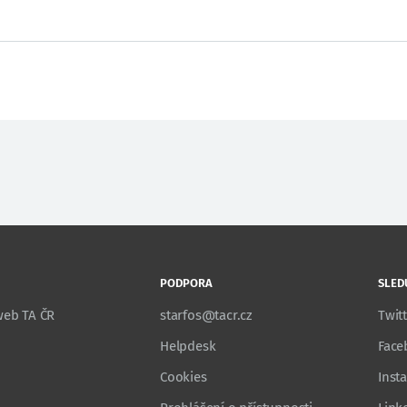
PODPORA
SLED
 web TA ČR
starfos@tacr.cz
Twit
Helpdesk
Face
Cookies
Inst