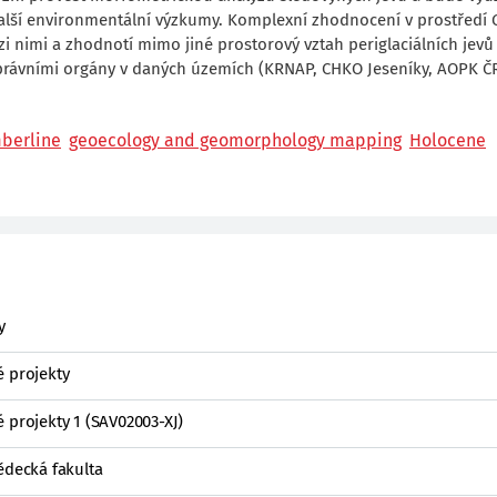
další environmentální výzkumy. Komplexní zhodnocení v prostředí 
 nimi a zhodnotí mimo jiné prostorový vztah periglaciálních jevů
správními orgány v daných územích (KRNAP, CHKO Jeseníky, AOPK ČR
mberline
geoecology and geomorphology mapping
Holocene
y
é projekty
 projekty 1 (SAV02003-XJ)
ědecká fakulta