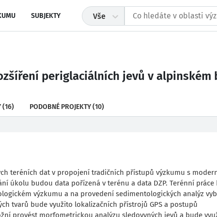
KUMU
SUBJEKTY
Vše
zšíření periglaciálních jevů v alpinském
Y
(16)
PODOBNÉ PROJEKTY
(10)
ých teréních dat v propojení tradičních přístupů výzkumu s moder
ní úkolu budou data pořízená v terénu a data DZP. Terénní práce
logickém výzkumu a na provedení sedimentologických analýz vy
ých tvarů bude využito lokalizačních přístrojů GPS a postupů
ní provést morfometrickou analýzu sledovyných jevů a bude využ