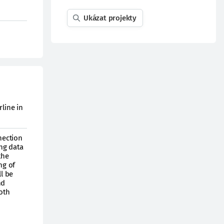
Ukázat projekty
rline in
nection
ng data
the
ng of
l be
nd
oth