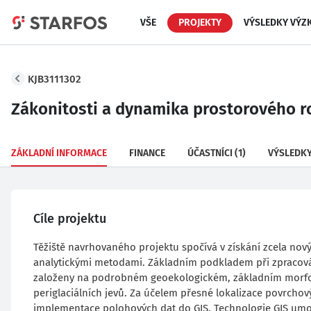
VŠE
PROJEKTY
VÝSLEDKY VÝZ
KJB3111302
Zákonitosti a dynamika prostorového ro
ZÁKLADNÍ INFORMACE
FINANCE
ÚČASTNÍCI
(1)
VÝSLEDK
Cíle projektu
Těžiště navrhovaného projektu spočívá v získání zcela nov
analytickými metodami. Základním podkladem při zpracová
založeny na podrobném geoekologickém, základním morfo
periglaciálních jevů. Za účelem přesné lokalizace povrchov
implementace polohových dat do GIS. Technologie GIS umož