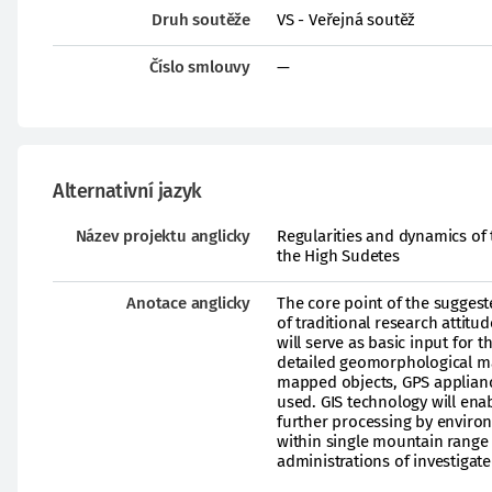
Druh soutěže
VS - Veřejná soutěž
Číslo smlouvy
—
Alternativní jazyk
Název projektu anglicky
Regularities and dynamics of t
the High Sudetes
Anotace anglicky
The core point of the suggeste
of traditional research attit
will serve as basic input for 
detailed geomorphological ma
mapped objects, GPS applianc
used. GIS technology will en
further processing by enviro
within single mountain range 
administrations of investigat