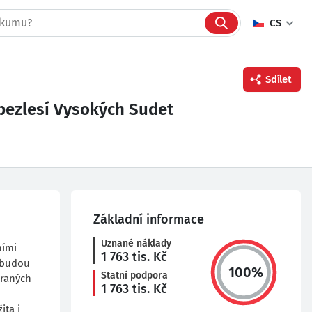
CS
Sdílet
 bezlesí Vysokých Sudet
Facebook
Twitter
Linkedin
Základní informace
Uznané náklady
ními
1 763
tis. Kč
 budou
100
%
Statní podpora
braných
1 763
tis. Kč
ita i