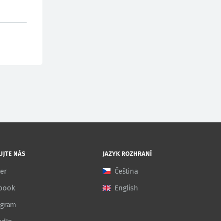
UJTE NÁS
JAZYK ROZHRANÍ
ter
Čeština
book
English
agram