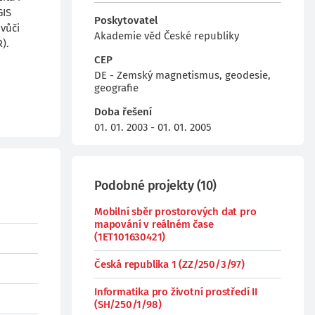
GIS
Poskytovatel
 vůči
Akademie věd České republiky
).
CEP
DE - Zemský magnetismus, geodesie,
geografie
Doba řešení
01. 01. 2003 - 01. 01. 2005
Podobné projekty
(
10
)
Mobilní sběr prostorových dat pro
mapování v reálném čase
(1ET101630421)
Česká republika 1 (ZZ/250/3/97)
Informatika pro životní prostředí II
(SH/250/1/98)