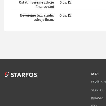
Ostatní veřejné zdroje
0 tis. Kč
financování
Neveřejné tuz. a zahr.
0 tis. Kč
zdroje finan.
TA ČR
Oficiální
STARFOS
INKAVIZ