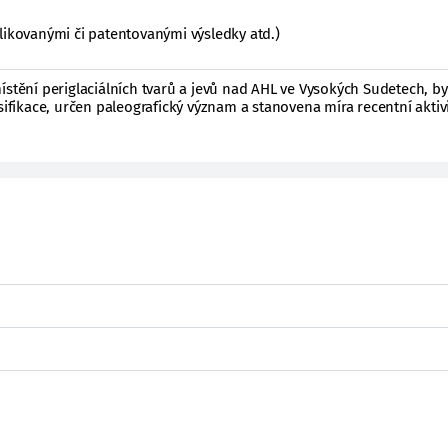
likovanými či patentovanými výsledky atd.)
ístění periglaciálních tvarů a jevů nad AHL ve Vysokých Sudetech, by
sifikace, určen paleografický význam a stanovena míra recentní aktivi