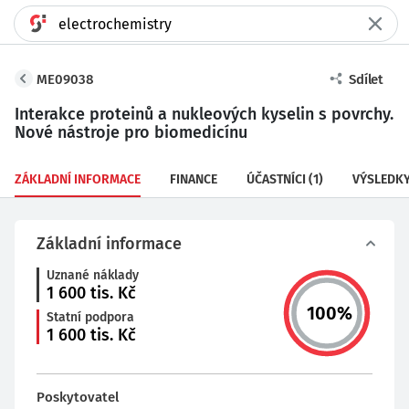
ME09038
Sdílet
Interakce proteinů a nukleových kyselin s povrchy.
Nové nástroje pro biomedicínu
ZÁKLADNÍ INFORMACE
FINANCE
ÚČASTNÍCI
(1)
VÝSLEDK
Základní informace
Uznané náklady
1 600
tis. Kč
100
%
Statní podpora
1 600
tis. Kč
Poskytovatel