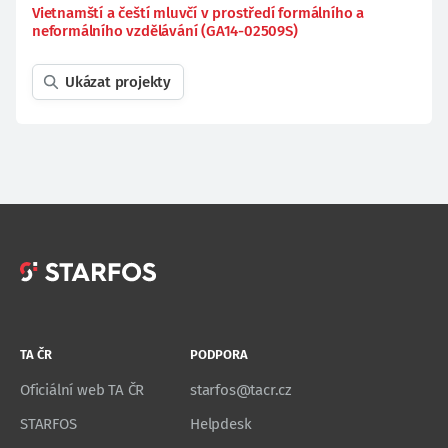
Vietnamští a čeští mluvčí v prostředí formálního a
neformálního vzdělávání (GA14-02509S)
Ukázat projekty
TA ČR
PODPORA
Oficiální web TA ČR
starfos@tacr.cz
STARFOS
Helpdesk