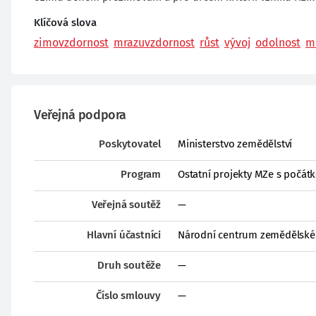
Klíčová slova
zimovzdornost
mrazuvzdornost
růst
vývoj
odolnost
m
Veřejná podpora
Poskytovatel
Ministerstvo zemědělství
Program
Ostatní projekty MZe s počát
Veřejná soutěž
—
Hlavní účastníci
Národní centrum zemědělského
Druh soutěže
—
Číslo smlouvy
—