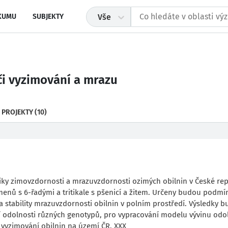
KUMU
SUBJEKTY
Vše
či vyzimování a mrazu
 PROJEKTY
(10)
y zimovzdornosti a mrazuvzdornosti ozimých obilnin v České rep
enů s 6-řadými a tritikale s pšenicí a žitem. Určeny budou podmí
e a stability mrazuvzdornosti obilnin v polním prostředí. Výsledky 
 odolnosti různých genotypů, pro vypracování modelu vývinu odo
 vyzimování obilnin na území ČR. XXX