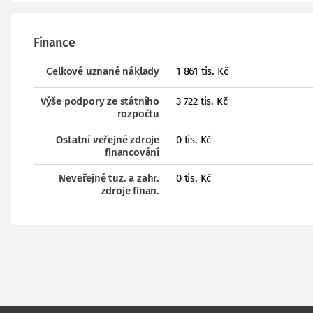
Finance
Celkové uznané náklady
1 861 tis. Kč
Výše podpory ze státního
3 722 tis. Kč
rozpočtu
Ostatní veřejné zdroje
0 tis. Kč
financování
Neveřejné tuz. a zahr.
0 tis. Kč
zdroje finan.