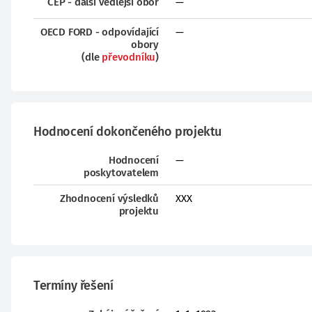
CEP - další vedlejší obor
—
OECD FORD - odpovídající
—
obory
(dle
převodníku
)
Hodnocení dokončeného projektu
Hodnocení
—
poskytovatelem
Zhodnocení výsledků
XXX
projektu
Termíny řešení