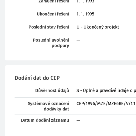
Zahájení řešení
1. 1. 1993
Ukončení řešení
1. 1. 1995
Poslední stav řešení
U - Ukončený projekt
Poslední uvolnění
—
podpory
Dodání dat do CEP
Důvěrnost údajů
S - Úplné a pravdivé údaje o 
Systémové označení
CEP/1996/MZE/MZE6RE/V/1:1
dodávky dat
Datum dodání záznamu
—