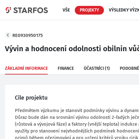
VŠE
PROJEKTY
VÝSLEDKY VÝZ
RE0930950175
Vývin a hodnocení odolnosti obilnin vů
ZÁKLADNÍ INFORMACE
FINANCE
ÚČASTNÍCI
(1)
PODOBNÉ
Cíle projektu
Předmětem výzkumu je stanovit podmínky vývinu a dynamik
Důraz bude dán na srovnání vývinu odolnosti 2-řadých ječm
(růstová a vývojová fáze) a faktory (vnější teplota) indukc
využity pro stanovení nejvhodnějších podmínek hodnocení
ozimů během přezimování a pro určení kritérií vzniku rizik