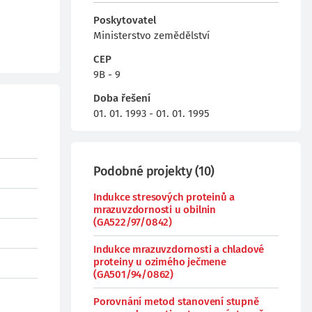
Poskytovatel
Ministerstvo zemědělství
CEP
9B - 9
Doba řešení
01. 01. 1993 - 01. 01. 1995
Podobné projekty
(
10
)
Indukce stresových proteinů a
mrazuvzdornosti u obilnin
(GA522/97/0842)
Indukce mrazuvzdornosti a chladové
proteiny u ozimého ječmene
(GA501/94/0862)
Porovnání metod stanovení stupně