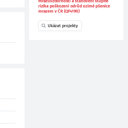
mrazuvzdornosti a stanovení stupně
rizika poškození odrůd ozimé pšenice
mrazem v ČR (QF4190)
Ukázat projekty