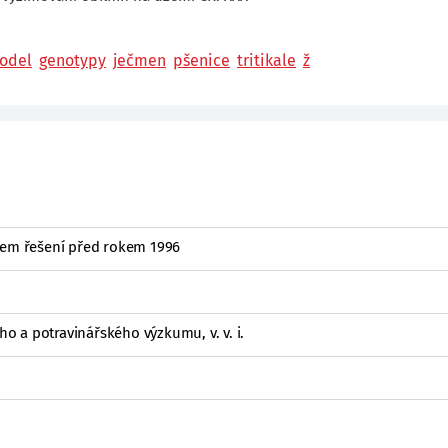
odel
genotypy
ječmen
pšenice
tritikale
ž
kem řešení před rokem 1996
 a potravinářského výzkumu, v. v. i.