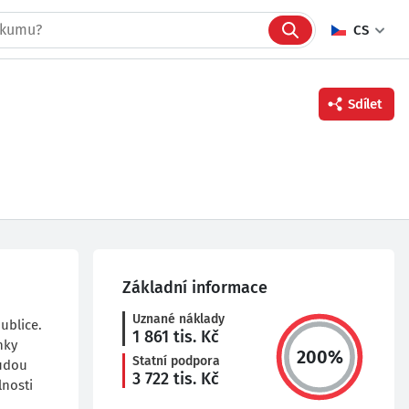
CS
Sdílet
Facebook
Twitter
Linkedin
Základní informace
Uznané náklady
ublice.
1 861
tis. Kč
nky
200
%
Statní podpora
budou
3 722
tis. Kč
lnosti