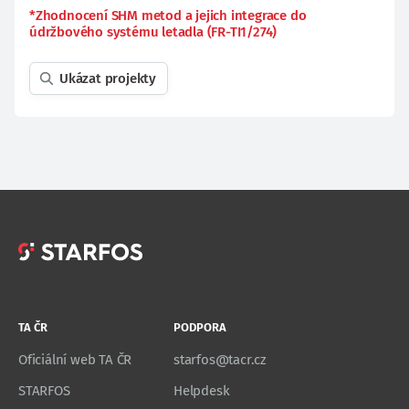
*Zhodnocení SHM metod a jejich integrace do
údržbového systému letadla (FR-TI1/274)
Ukázat projekty
TA ČR
PODPORA
Oficiální web TA ČR
starfos@tacr.cz
STARFOS
Helpdesk