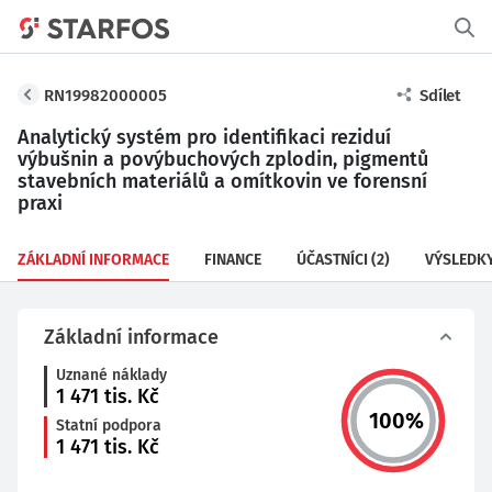
RN19982000005
Sdílet
Analytický systém pro identifikaci reziduí
výbušnin a povýbuchových zplodin, pigmentů
stavebních materiálů a omítkovin ve forensní
praxi
ZÁKLADNÍ INFORMACE
FINANCE
ÚČASTNÍCI
(2)
VÝSLEDK
Základní informace
Uznané náklady
1 471
tis. Kč
100
%
Statní podpora
1 471
tis. Kč