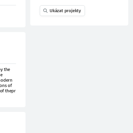
Ukázat projekty
by the
he
 modern
ons of
of thepr