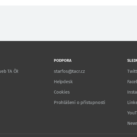
PODPORA
SLED
 web TA ČR
starfos@tacr.cz
Twit
Helpdesk
Face
Cookies
Inst
Prohlášení o přístupnosti
Link
You
News