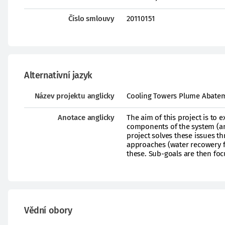
Číslo smlouvy
20110151
Alternativní jazyk
Název projektu anglicky
Cooling Towers Plume Abate
Anotace anglicky
The aim of this project is to 
components of the system (an
project solves these issues 
approaches (water recowery f
these. Sub-goals are then foc
Vědní obory