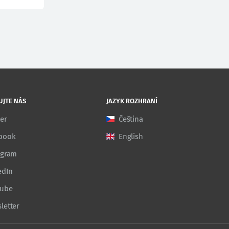
UJTE NÁS
JAZYK ROZHRANÍ
ter
Čeština
book
English
agram
edIn
Tube
letter