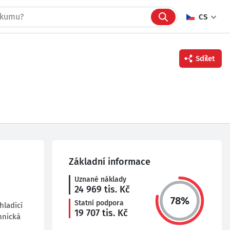
CS
Sdílet
Facebook
Twitter
Linkedin
Základní informace
Uznané náklady
24 969
tis. Kč
78
%
Statní podpora
hladicí
19 707
tis. Kč
hnická