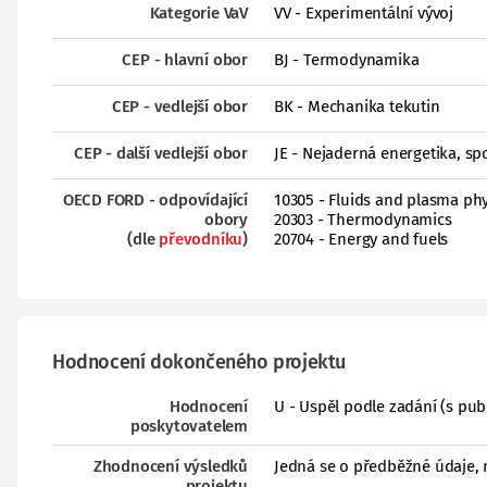
Kategorie VaV
VV - Experimentální vývoj
CEP - hlavní obor
BJ - Termodynamika
CEP - vedlejší obor
BK - Mechanika tekutin
CEP - další vedlejší obor
JE - Nejaderná energetika, spo
OECD FORD - odpovídající
10305 - Fluids and plasma phy
obory
20303 - Thermodynamics
(dle
převodníku
)
20704 - Energy and fuels
Hodnocení dokončeného projektu
Hodnocení
U - Uspěl podle zadání (s pub
poskytovatelem
Zhodnocení výsledků
Jedná se o předběžné údaje, 
projektu