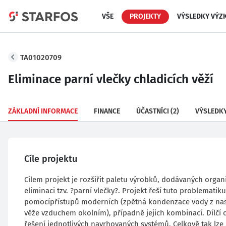
VŠE
PROJEKTY
VÝSLEDKY VÝZ
TA01020709
Eliminace parní vlečky chladicích věží
ZÁKLADNÍ INFORMACE
FINANCE
ÚČASTNÍCI
(2)
VÝSLEDK
Cíle projektu
Cílem projekt je rozšířit paletu výrobků, dodávaných orga
eliminaci tzv. ?parní vlečky?. Projekt řeší tuto problemati
pomocípřístupů moderních (zpětná kondenzace vody z nasy
věže vzduchem okolním), případně jejich kombinací. Dílčí
řešení jednotlivých navrhovaných systémů. Celkově tak lze