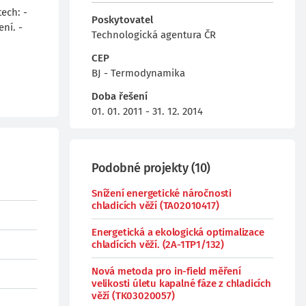
ech: -
Poskytovatel
ní. -
Technologická agentura ČR
CEP
BJ - Termodynamika
Doba řešení
01. 01. 2011 - 31. 12. 2014
Podobné projekty
(
10
)
Snížení energetické náročnosti
chladicích věží (TA02010417)
Energetická a ekologická optimalizace
chladících věží. (2A-1TP1/132)
Nová metoda pro in-field měření
velikosti úletu kapalné fáze z chladicích
věží (TK03020057)