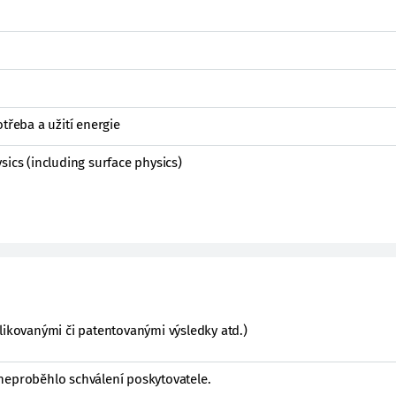
třeba a užití energie
sics (including surface physics)
likovanými či patentovanými výsledky atd.)
neproběhlo schválení poskytovatele.