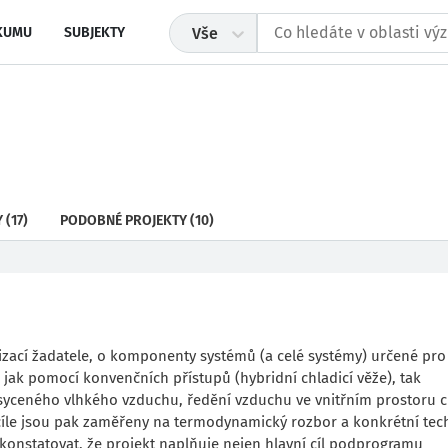
KUMU
SUBJEKTY
Vše
Y
(17)
PODOBNÉ PROJEKTY
(10)
nizací žadatele, o komponenty systémů (a celé systémy) určené pro
ku jak pomocí konvenčních přístupů (hybridní chladicí věže), tak
ceného vlhkého vzduchu, ředění vzduchu ve vnitřním prostoru c
 cíle jsou pak zaměřeny na termodynamický rozbor a konkrétní tec
 konstatovat, že projekt naplňuje nejen hlavní cíl podprogramu