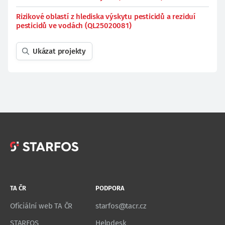
Rizikové oblastí z hlediska výskytu pesticidů a reziduí
pesticidů ve vodách (QL25020081)
Ukázat projekty
TA ČR
PODPORA
Oficiální web TA ČR
starfos@tacr.cz
STARFOS
Helpdesk