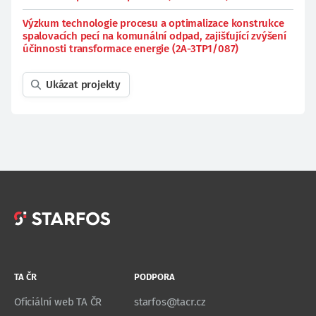
Výzkum technologie procesu a optimalizace konstrukce
spalovacích pecí na komunální odpad, zajišťující zvýšení
účinnosti transformace energie (2A-3TP1/087)
Ukázat projekty
TA ČR
PODPORA
Oficiální web TA ČR
starfos@tacr.cz