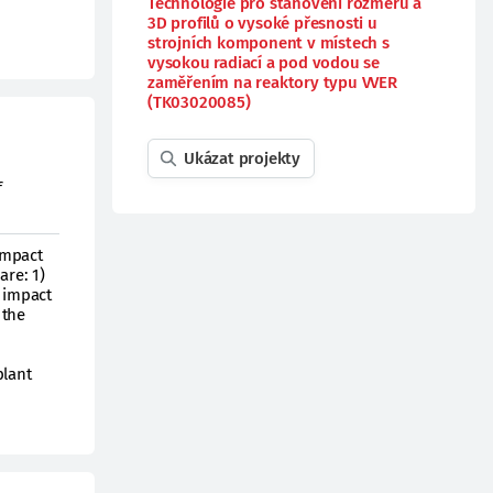
Technologie pro stanovení rozměrů a
3D profilů o vysoké přesnosti u
strojních komponent v místech s
vysokou radiací a pod vodou se
zaměřením na reaktory typu VVER
(TK03020085)
Ukázat projekty
f
impact
are: 1)
l impact
 the
plant