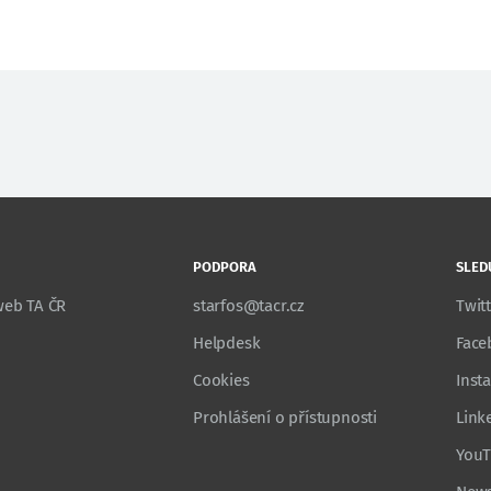
PODPORA
SLED
 web TA ČR
starfos@tacr.cz
Twit
Helpdesk
Face
Cookies
Inst
Prohlášení o přístupnosti
Link
You