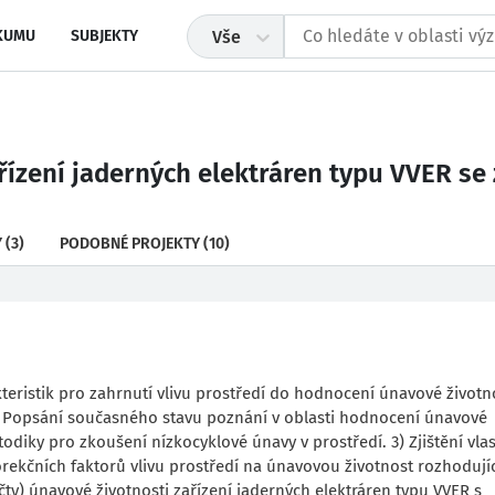
KUMU
SUBJEKTY
Vše
ízení jaderných elektráren typu VVER se 
Y
(3)
PODOBNÉ PROJEKTY
(10)
teristik pro zahrnutí vlivu prostředí do hodnocení únavové životn
: 1) Popsání současného stavu poznání v oblasti hodnocení únavové
etodiky pro zkoušení nízkocyklové únavy v prostředí. 3) Zjištění vla
korekčních faktorů vlivu prostředí na únavovou životnost rozhodují
ty) únavové životnosti zařízení jaderných elektráren typu VVER s