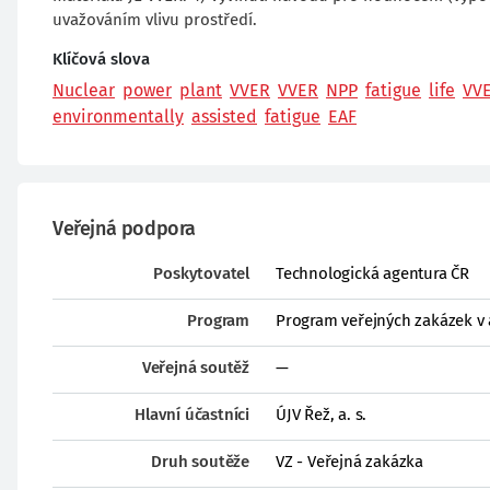
uvažováním vlivu prostředí.
Klíčová slova
Nuclear
power
plant
VVER
VVER
NPP
fatigue
life
VV
environmentally
assisted
fatigue
EAF
Veřejná podpora
Poskytovatel
Technologická agentura ČR
Program
Program veřejných zakázek v 
Veřejná soutěž
—
Hlavní účastníci
ÚJV Řež, a. s.
Druh soutěže
VZ - Veřejná zakázka