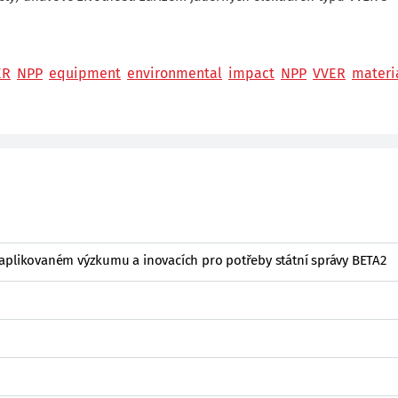
ER
NPP
equipment
environmental
impact
NPP
VVER
materi
aplikovaném výzkumu a inovacích pro potřeby státní správy BETA2