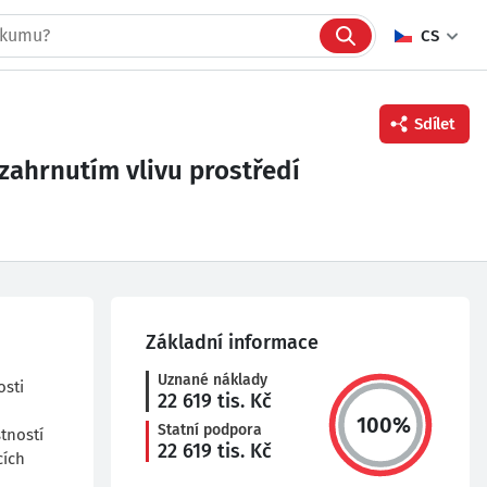
CS
Sdílet
zahrnutím vlivu prostředí
Facebook
Twitter
Linkedin
Základní informace
Uznané náklady
osti
22 619
tis. Kč
100
%
Statní podpora
stností
22 619
tis. Kč
cích