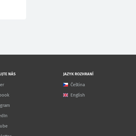
UJTE NÁS
JAZYK ROZHRANÍ
ter
Čeština
book
English
agram
edIn
Tube