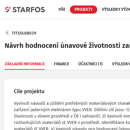
VŠE
PROJEKTY
VÝSLEDKY VÝZ
TITSSUJB039
Návrh hodnocení únavové životnosti zař
ZÁKLADNÍ INFORMACE
FINANCE
ÚČASTNÍCI
(1)
VÝSLEDK
Cíle projektu
Vyvinutí návodů a zjištění potřebných materiálových charak
zařízení jaderných elektráren typu VVER. Dílčími cíli jsou
životnosti s vlivem prostředí v ČR i zahraničí. 2) Vyvinutí m
rozhodujících materiálů JE VVER v prostředí. Identifikace 
materiálů JE VVER. 4) Vyvinutí návodu pro hodnocení (výpoč