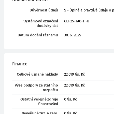
Důvěrnost údajů
S - Úplné a pravdivé údaje o 
Systémové označení
CEP25-TA0-TI-U
dodávky dat
Datum dodání záznamu
30. 6. 2025
Finance
Celkové uznané náklady
22 619 tis. Kč
Výše podpory ze státního
22 619 tis. Kč
rozpočtu
Ostatní veřejné zdroje
0 tis. Kč
financování
Neveřejné tuz. a zahr.
0 tis. Kč