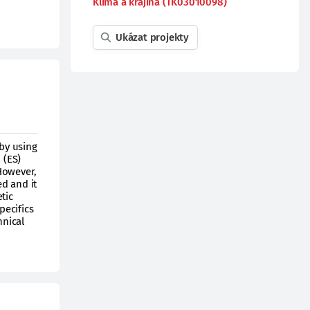
Klima a krajina (TK03010098)
Ukázat projekty
 by using
 (ES)
However,
ed and it
etic
pecifics
hnical