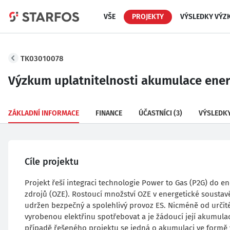
VŠE
PROJEKTY
VÝSLEDKY VÝZ
TK03010078
Výzkum uplatnitelnosti akumulace ener
ZÁKLADNÍ INFORMACE
FINANCE
ÚČASTNÍCI
(3)
VÝSLEDK
Cíle projektu
Projekt řeší integraci technologie Power to Gas (P2G) do e
zdrojů (OZE). Rostoucí množství OZE v energetické soustav
udržen bezpečný a spolehlivý provoz ES. Nicméně od určit
vyrobenou elektřinu spotřebovat a je žádoucí její akumul
případě řešeného projektu se jedná o akumulaci ve formě 