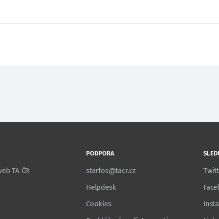
PODPORA
SLED
 web TA ČR
starfos@tacr.cz
Twit
Helpdesk
Face
Cookies
Inst