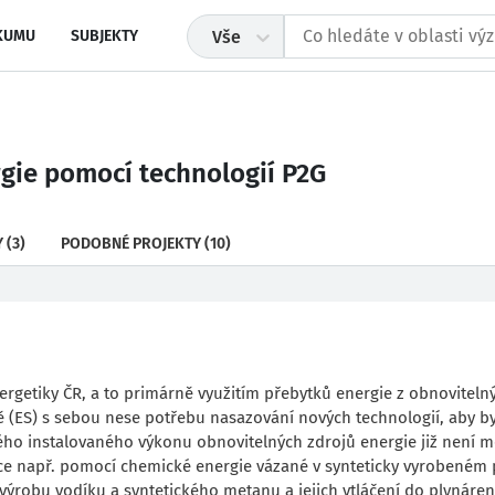
KUMU
SUBJEKTY
Vše
gie pomocí technologií P2G
Y
(3)
PODOBNÉ PROJEKTY
(10)
nergetiky ČR, a to primárně využitím přebytků energie z obnoviteln
ě (ES) s sebou nese potřebu nasazování nových technologií, aby by
ého instalovaného výkonu obnovitelných zdrojů energie již není 
ace např. pomocí chemické energie vázané v synteticky vyrobeném 
výrobu vodíku a syntetického metanu a jejich vtláčení do plynáre