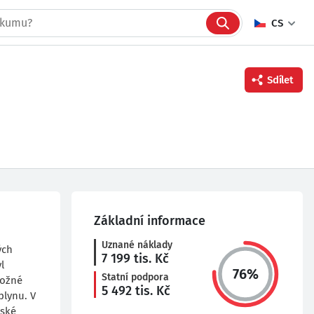
CS
Sdílet
Facebook
Twitter
Linkedin
Základní informace
Uznané náklady
ých
7 199
tis. Kč
l
76
%
Statní podpora
možné
5 492
tis. Kč
plynu. V
nské