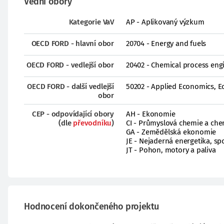
Vědní obory
Kategorie VaV
AP - Aplikovaný výzkum
OECD FORD - hlavní obor
20704 - Energy and fuels
OECD FORD - vedlejší obor
20402 - Chemical process eng
OECD FORD - další vedlejší
50202 - Applied Economics, 
obor
CEP - odpovídající obory
AH - Ekonomie
(dle
převodníku
)
CI - Průmyslová chemie a che
GA - Zemědělská ekonomie
JE - Nejaderná energetika, spo
JT - Pohon, motory a paliva
Hodnocení dokončeného projektu