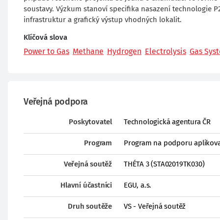
soustavy. Výzkum stanoví specifika nasazení technologie P
infrastruktur a grafický výstup vhodných lokalit.
Klíčová slova
Power to Gas
Methane
Hydrogen
Electrolysis
Gas Sys
Veřejná podpora
Poskytovatel
Technologická agentura ČR
Program
Program na podporu aplikova
Veřejná soutěž
THÉTA 3 (STA02019TK030)
Hlavní účastníci
EGU, a.s.
Druh soutěže
VS - Veřejná soutěž