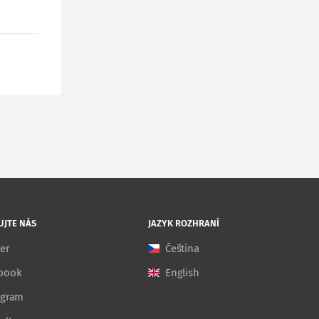
UJTE NÁS
JAZYK ROZHRANÍ
ter
Čeština
book
English
agram