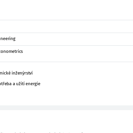
ineering
Econometrics
mické inženýrství
třeba a užití energie