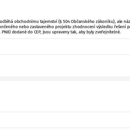
podléhá obchodnímu tajemství (§ 504 Občanského zákoníku), ale ná
ukončeného nebo zastaveného projektu zhodnocení výsledku řešení p
, PN8) dodané do CEP, jsou upraveny tak, aby byly zveřejnitelné.