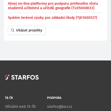
Vývoj on-line platformy pro podporu profesního růstu
studentů učitelství a učitelů geografie (TL05000033)
Systém terénní výuky pro základní školy (TJ01000127)
Ukázat projekty
TA ČR
PODPORA
Oficiální web TA ČR
starfos@tacr.cz