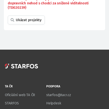
dopravních nehod s chodci za snížené viditelnosti
(TD020239)
Ukázat projekty
TA ČR
PODPORA
Oficiální web TA ČR
starfos@tacr.cz
STARFOS
Helpdesk