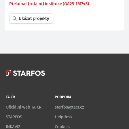
Překonat (totální) instituce (GA25-16174S)
Ukázat projekty
TA ČR
PODPORA
Oficiální web TA ČR
starfos@tacr.cz
STARFOS
Helpdesk
INKAVIZ
Cookies