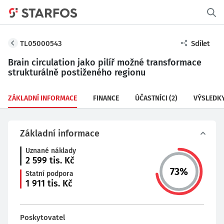
TL05000543
Sdílet
Brain circulation jako pilíř možné transformace
strukturálně postiženého regionu
ZÁKLADNÍ INFORMACE
FINANCE
ÚČASTNÍCI
(2)
VÝSLEDK
Základní informace
Uznané náklady
2 599
tis. Kč
73
%
Statní podpora
1 911
tis. Kč
Poskytovatel