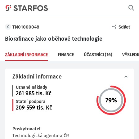
TN01000048
Sdílet
Biorafinace jako oběhové technologie
ZÁKLADNÍ INFORMACE
FINANCE
ÚČASTNÍCI
(16)
VÝSLED
Základní informace
Uznané náklady
261 985
tis. Kč
79
%
Statní podpora
209 559
tis. Kč
Poskytovatel
Technologická agentura ČR