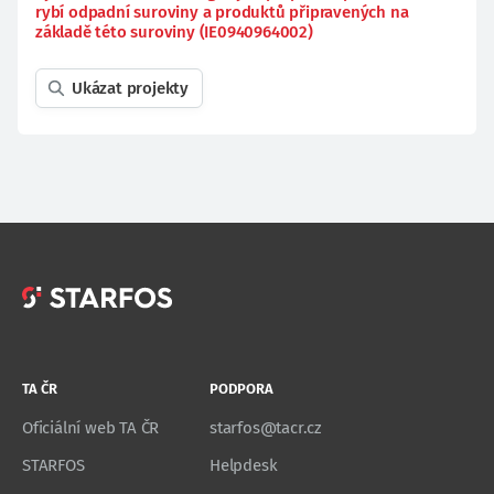
rybí odpadní suroviny a produktů připravených na
základě této suroviny (IE0940964002)
Ukázat projekty
TA ČR
PODPORA
Oficiální web TA ČR
starfos@tacr.cz
STARFOS
Helpdesk