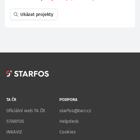
Ukázat projekty
TA ČR
PODPORA
Oficiální web TA ČR
starfos@tacr.cz
STARFOS
Helpdesk
INKAVIZ
Cookies