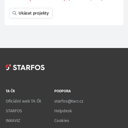
Ukázat projekty
TA ČR
PODPORA
Oficiální web TA ČR
starfos@tacr.cz
STARFOS
Helpdesk
INKAVIZ
Cookies