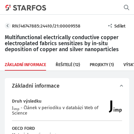
RIV/46747885:24410/21:00009558
Sdílet
Multifunctional electrically conductive copper
electroplated fabrics sensitizes by in-situ
deposition of copper and silver nanoparticles
ZÁKLADNÍ INFORMACE
ŘEŠITELÉ
(12)
PROJEKTY
(1)
VÝSK
Základní informace
J
Druh výsledku
J
- Článek v periodiku v databázi Web of
imp
imp
Science
OECD FORD