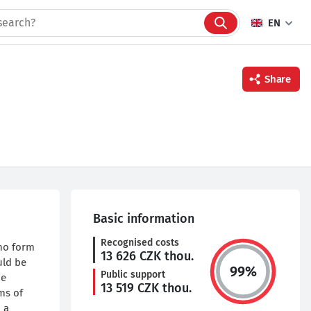
EN
Share
Facebook
Twitter
Linkedin
Basic information
Recognised costs
who form
13 626
CZK thou.
uld be
99
%
Public support
he
13 519
CZK thou.
ms of
 a