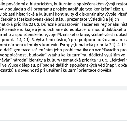
ýšilo povědomí o historickém, kulturním a společenském vývoji regio
y. V souladu s cíli programu projekt naplňuje tyto konkrétní cíle: 1.
 oblasti historické a kulturní kontinuity či diskontinuity vývoje Plz
 českého (československého) státu, prezentace výsledků a jejich
atická priorita 2.1). 2. Důrazné prosazování začlenění regionální his
í Plzeňského kraje a jeho ochraně do edukace formou didaktického
urního a společenského vývoje Plzeňského kraje, včetně všech oblast
 priorita 1.1, 2.1). 3. Vytvoření nástrojů pro podporu udržování a roz
omí národní identity v kontextu Evropy (tematická priorita 2.1). 4. U
ro další generace začleněním jeho problematiky do vzdělávacího pro
 ve společnosti, budování vztahu ke kulturnímu dědictví využitím ve
ání národní identity a kultury (tematická priorita 1.1). 5. Efektivní 
 ve výuce dějepisu, případně dalších společenských věd (např. obč
oznatků a dovedností při utváření kulturní orientace člověka.