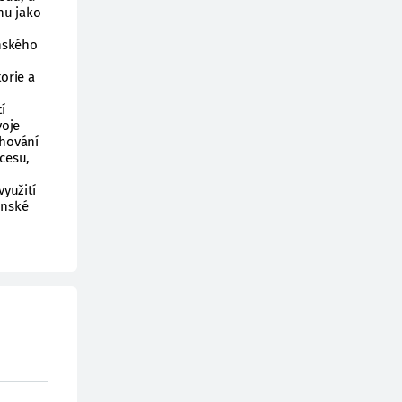
nu jako
eňského
torie a
í
voje
chování
cesu,
využití
anské