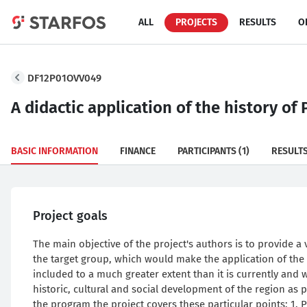
ALL
PROJECTS
RESULTS
O
DF12P01OVV049
A didactic application of the history of
BASIC INFORMATION
FINANCE
PARTICIPANTS
(1)
RESULT
Project goals
The main objective of the project's authors is to provide a 
the target group, which would make the application of the 
included to a much greater extent than it is currently and 
historic, cultural and social development of the region as 
the program the project covers these particular points: 1. 