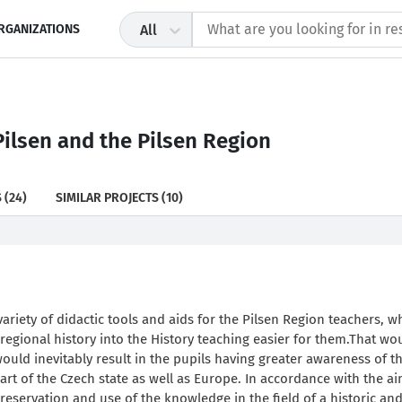
RGANIZATIONS
All
 Pilsen and the Pilsen Region
S
(24)
SIMILAR PROJECTS
(10)
variety of didactic tools and aids for the Pilsen Region teachers, 
regional history into the History teaching easier for them.That wo
would inevitably result in the pupils having greater awareness of t
part of the Czech state as well as Europe. In accordance with the ai
Preservation and use of the knowledge in the field of a historic and