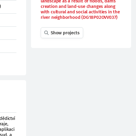
landscape as a result of floods, dams
)
creation and land-use changes along
with cultural and social activities in the
river neighborhood (DG18P02OVV037)
Show projects
dědictví
raje,
aplikaci
sud, a