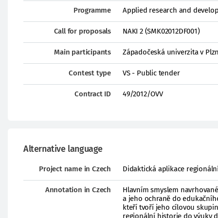
Programme
Applied research and developm
Call for proposals
NAKI 2 (SMK02012DF001)
Main participants
Západočeská univerzita v Plz
Contest type
VS - Public tender
Contract ID
49/2012/OVV
Alternative language
Project name in Czech
Didaktická aplikace regionáln
Annotation in Czech
Hlavním smyslem navrhovaného
a jeho ochraně do edukačního p
kteří tvoří jeho cílovou skupi
regionální historie do výuky 