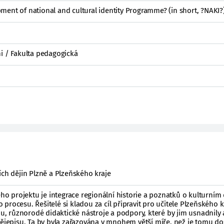
ent of national and cultural identity Programme? (in short, ?NAKI?
ni / Fakulta pedagogická
ích dějin Plzně a Plzeňského kraje
 projektu je integrace regionální historie a poznatků o kulturním 
rocesu. Řešitelé si kladou za cíl připravit pro učitele Plzeňského k
nu, různorodé didaktické nástroje a podpory, které by jim usnadnily 
dějepisu. Ta by byla zařazována v mnohem větší míře, než je tomu do