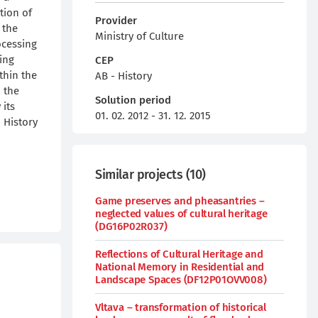
tion of
Provider
 the
Ministry of Culture
ocessing
ting
CEP
thin the
AB - History
o the
Solution period
 its
01. 02. 2012 - 31. 12. 2015
 History
Similar projects
(
10
)
Game preserves and pheasantries –
neglected values of cultural heritage
(DG16P02R037)
Reflections of Cultural Heritage and
National Memory in Residential and
Landscape Spaces (DF12P01OVV008)
Vltava – transformation of historical