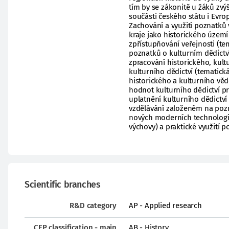
tím by se zákonitě u žáků zv
součásti českého státu i Evrop
Zachování a využití poznatků v
kraje jako historického území
zpřístupňování veřejnosti (tem
poznatků o kulturním dědictv
zpracování historického, kult
kulturního dědictví (tematická
historického a kulturního věd
hodnot kulturního dědictví p
uplatnění kulturního dědictví
vzdělávání založeném na poznáv
nových moderních technologií
výchovy) a praktické využití p
Scientific branches
R&D category
AP - Applied research
CEP classification - main
AB - History