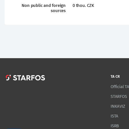
Non public and foreign
0 thou. CZK
sources
TA CR
Official 
STARFOS
INKAVIZ
ISTA
ISRB