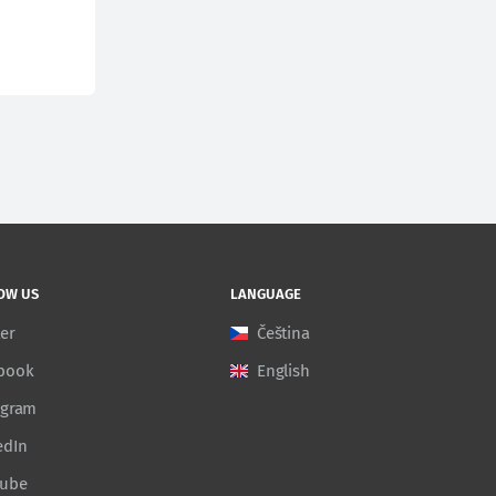
OW US
LANGUAGE
ter
Čeština
book
English
agram
edIn
Tube