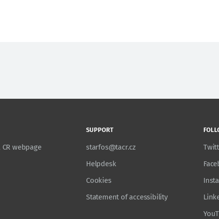
SUPPORT
FOLL
TA CR webpage
starfos@tacr.cz
Twit
Helpdesk
Face
Cookies
Inst
Statement of accessibility
Link
You