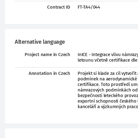
Contract ID
FT-TA4/044
Alternative language
Project name in Czech
InICE - Integrace vlivu námra
letounu včetně certifikace dle
Annotation in Czech
Projekt si klade za cíl vytvoř
podmínek na aerodynamické ch
certifikace. Toto prostředí 
námrazových podmínkách od s
bezpečnosti leteckého provoz
exportní schopnosti českého
kanceláří a výzkumných praco