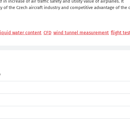
in increase of air traffic safety and utility value of airplanes. It
 of the Czech aircraft industry and competitive advantage of the 
liquid water content
CFD
wind tunnel measurement
flight tes
e