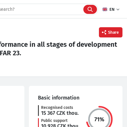
EN
Share
erformance in all stages of development
 FAR 23.
Facebook
Twitter
Linkedin
Basic information
Recognised costs
15 367
CZK thou.
71
%
Public support
10 928
CZK thou.