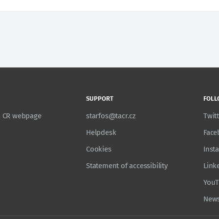
SUPPORT
FOLL
TA CR webpage
starfos@tacr.cz
Twit
Helpdesk
Face
Cookies
Inst
Statement of accessibility
Link
You
News