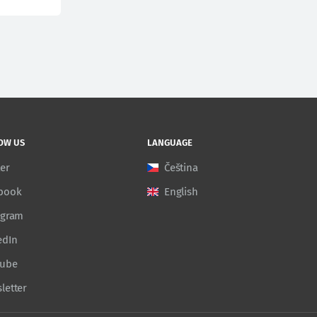
OW US
LANGUAGE
ter
Čeština
book
English
agram
edIn
Tube
letter