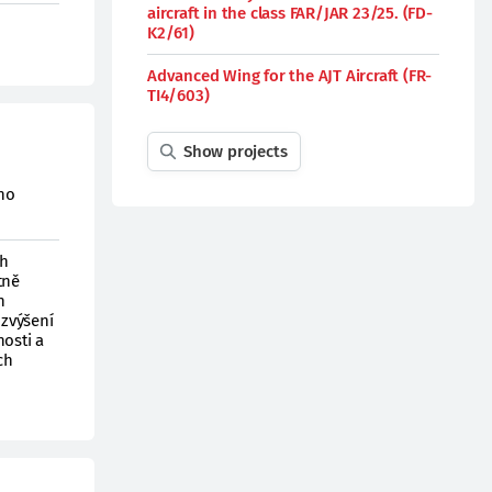
aircraft in the class FAR/JAR 23/25. (FD-
K2/61)
Advanced Wing for the AJT Aircraft (FR-
TI4/603)
Show projects
ího
ch
tně
h
zvýšení
osti a
ch