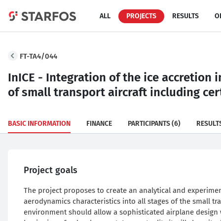
ALL
PROJECTS
RESULTS
O
FT-TA4/044
InICE - Integration of the ice accretion
of small transport aircraft including ce
BASIC INFORMATION
FINANCE
PARTICIPANTS
(6)
RESULT
Project goals
The project proposes to create an analytical and experimen
aerodynamics characteristics into all stages of the small t
environment should allow a sophisticated airplane design w