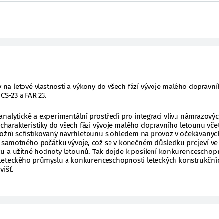
zy na letové vlastnosti a výkony do všech fází vývoje malého dopravn
 CS-23 a FAR 23.
it analytické a experimentální prostředí pro integraci vlivu námrazový
arakteristiky do všech fázi vývoje malého dopravního letounu vče
umožní sofistikovaný návrhletounu s ohledem na provoz v očekávanýc
amotného počátku vývoje, což se v konečném důsledku projeví ve 
u a užitné hodnoty letounů. Tak dojde k posílení konkurenceschopn
 leteckého průmyslu a konkurenceschopnosti leteckých konstrukční
višť.