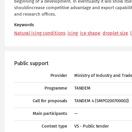
beginning of a development. In eventuality it will show itself 
shouldincrease competitive advantage and export capability
and research offices.
Keywords
Natural icing conditions
icing
ice shape
droplet size
Public support
Provider
Ministry of Industry and Trad
Programme
TANDEM
Call for proposals
TANDEM 4 (SMPO200700002)
Main participants
—
Contest type
VS - Public tender