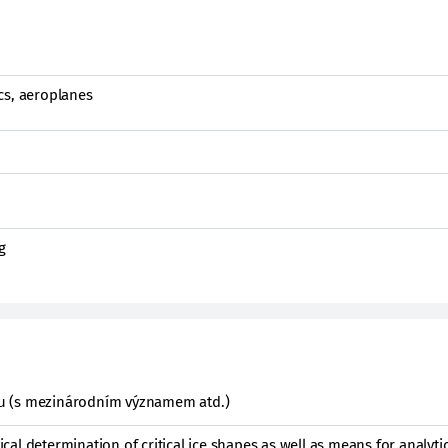
cs, aeroplanes
g
ktu (s mezinárodním významem atd.)
al determination of critical ice shapes as well as means for analyti