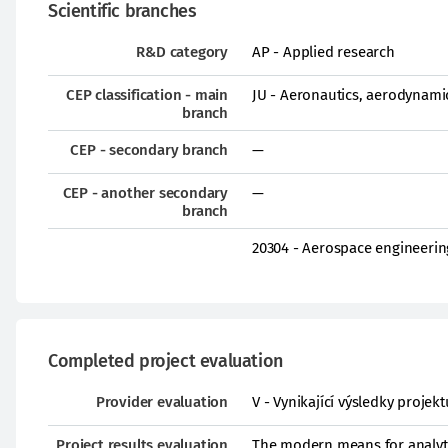
Scientific branches
R&D category
AP - Applied research
CEP classification - main
JU - Aeronautics, aerodynami
branch
CEP - secondary branch
—
CEP - another secondary
—
branch
20304 - Aerospace engineerin
Completed project evaluation
Provider evaluation
V - Vynikající výsledky proje
Project results evaluation
The modern means for analytic