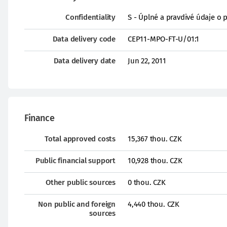
Confidentiality
S - Úplné a pravdivé údaje o 
Data delivery code
CEP11-MPO-FT-U/01:1
Data delivery date
Jun 22, 2011
Finance
Total approved costs
15,367 thou. CZK
Public financial support
10,928 thou. CZK
Other public sources
0 thou. CZK
Non public and foreign
4,440 thou. CZK
sources