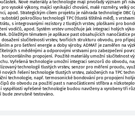
učástek. Nové materiály a technologie mají prvořadý význam při náv
 pro vysoké výkony, mající vynikající chování, malé rozměry, velký 
enci, apod. Strategickým cílem projektu je náhrada technologie DBC 
bstrát) pokročilou technologií TPC (tlustá tištěná měď), s vrstvam
trátu, s integrovanými rezistory z tlustých vrstev, ploškami pro bond
ížení vodičů, apod. Systém vrstev umožňuje jak integraci holých výk
tek. Důležitým tématem je aplikace past obsahujících nanočástice p
 dosažení slučitelnosti vrstev, tvořících strukturu obvodu, pro připo
áním a pro šetření energie a doby výroby. ADMAT je zaměřen na vý
slučitelných s měděnými a odporovými vrstvami pro zabezpečení povr
. j. horizontálního propojení. Použité materiály umožní slučitelnost vý
chu. Vyřešená technologie umožní integraci senzorů do obvodu, na
lizovaný technologií tlustých vrstev, senzor pro měření proudu, využí
nových řešení technologie tlustých vrstev, založených na TPC techno
žní technologie, např. termosonické bondování pro propojení holýc
čipů do obvodu za použití past s nanočásticemi stříbra a nízkotepl
í vyspělosti vyřešené technologie budou navrženy a vyrobeny tři rů
ní bude zevrubně testováno.