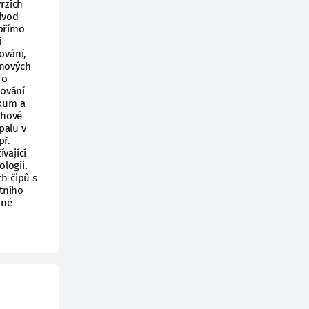
rzích
odvod
(přímo
i
ování,
onových
ro
jování
zkum a
chové
palu v
př.
vající
logii,
h čipů s
otního
zné