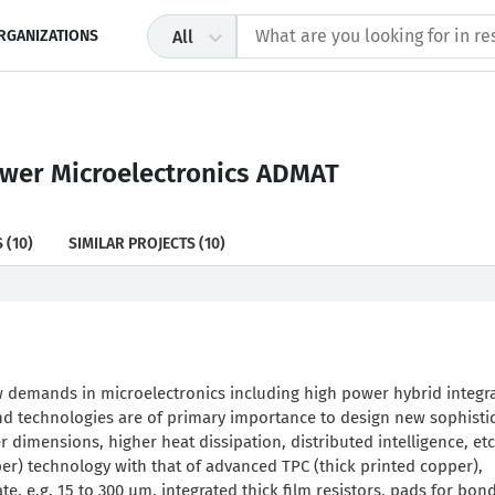
RGANIZATIONS
All
ower Microelectronics ADMAT
S
(10)
SIMILAR PROJECTS
(10)
 demands in microelectronics including high power hybrid integr
d technologies are of primary importance to design new sophisti
dimensions, higher heat dissipation, distributed intelligence, etc
er) technology with that of advanced TPC (thick printed copper),
te, e.g. 15 to 300 µm, integrated thick film resistors, pads for bon