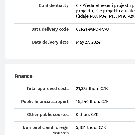
Confidentiality
C - Předmět řešení projektu 
projektu, cíle projektu a u 
(údaje P03, P04, P15, P19, P29
Data delivery code
CEP21-MPO-FV-U
Data delivery date
May 27, 2024
Finance
Total approved costs
21,375 thou. CZK
Public financial support
15,544 thou. CZK
Other public sources
0 thou. CZK
Non public and foreign
5,831 thou. CZK
sources