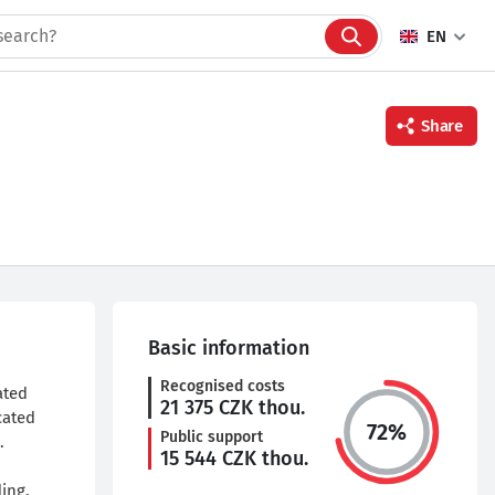
EN
Share
Facebook
Twitter
Linkedin
Basic information
Recognised costs
ated
21 375
CZK thou.
cated
72
%
Public support
.
15 544
CZK thou.
ding,