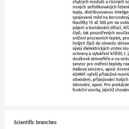
chytrých modulů a různých so
nových sofistikovaných řešení
tepla, distribuovanou intelig
spojovaná měď na korundový su
tloušťky 15 až 300 µm na subs
pájení a bondování difuzí, kř
čipů, tak pouzdřených součás
snížení procesních teplot, pro
holých čipů do obvodu slinov
vývoj dielektrických vrstev 
ochrany a vytváření křížišť, t
dusíkové atmosféře a na vzdu
senzor pro měření teploty rea
Hallova senzoru, apod. Kromě 
ADMAT vyřeší příslušné montá
obvodem, připojování holých 
slinování, apod. Pro prokázán
funkční vzorky, jejichž chová
Scientific branches