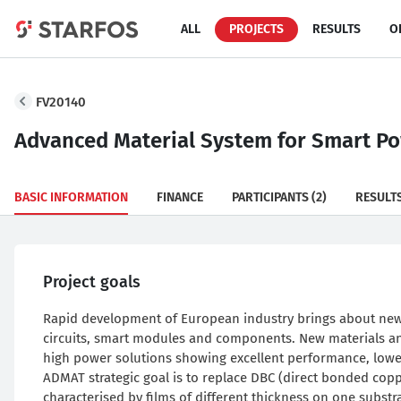
ALL
PROJECTS
RESULTS
O
FV20140
Advanced Material System for Smart P
BASIC INFORMATION
FINANCE
PARTICIPANTS
(2)
RESULT
Project goals
Rapid development of European industry brings about new
circuits, smart modules and components. New materials an
high power solutions showing excellent performance, lower 
ADMAT strategic goal is to replace DBC (direct bonded copp
characterised by films of different thickness on one substra