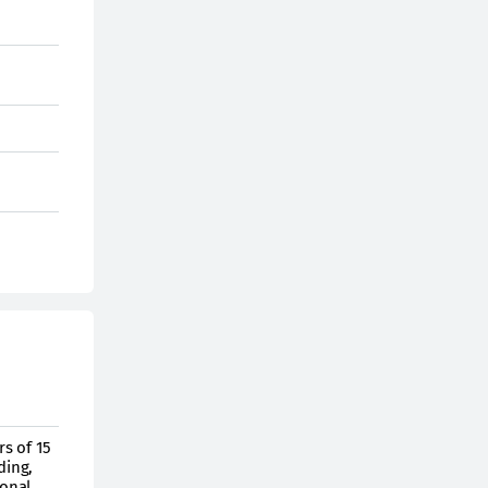
rs of 15
ding,
ional