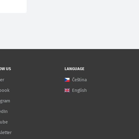
OW US
LANGUAGE
ter
Čeština
book
English
agram
edIn
Tube
letter