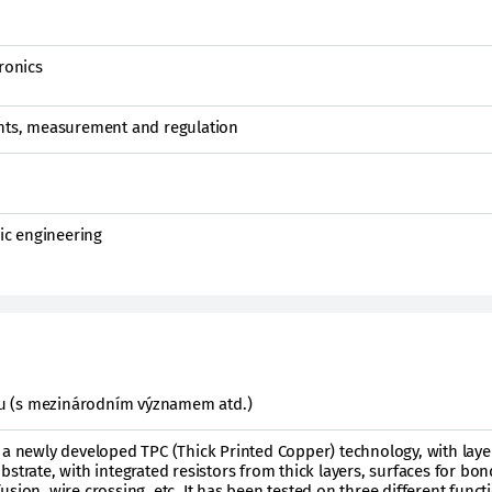
ronics
ents, measurement and regulation
nic engineering
ktu (s mezinárodním významem atd.)
 a newly developed TPC (Thick Printed Copper) technology, with laye
strate, with integrated resistors from thick layers, surfaces for bon
sion, wire crossing, etc. It has been tested on three different funct