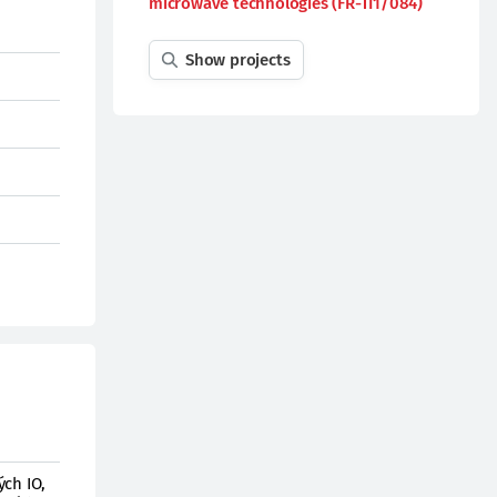
microwave technologies (FR-TI1/084)
Show projects
ch IO,