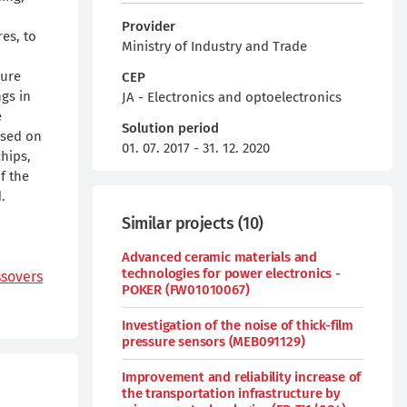
Provider
es, to
Ministry of Industry and Trade
sure
CEP
ngs in
JA - Electronics and optoelectronics
e
Solution period
ased on
01. 07. 2017 - 31. 12. 2020
hips,
f the
.
Similar projects
(
10
)
Advanced ceramic materials and
technologies for power electronics -
ssovers
POKER (FW01010067)
Investigation of the noise of thick-film
pressure sensors (MEB091129)
Improvement and reliability increase of
the transportation infrastructure by