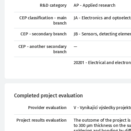
R&D category
AP - Applied research
CEP classification - main
JA - Electronics and optoelect
branch
CEP - secondary branch
JB - Sensors, detecting elem
CEP - another secondary
—
branch
20201 - Electrical and electro
Completed project evaluation
Provider evaluation
V - Vynikající výsledky proje
Project results evaluation
The outcome of the project is
to 300 µm thickness on the sub
soldering and bonding by diffu