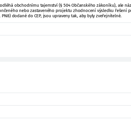
podléhá obchodnímu tajemství (§ 504 Občanského zákoníku), ale ná
ukončeného nebo zastaveného projektu zhodnocení výsledku řešení p
, PN8) dodané do CEP, jsou upraveny tak, aby byly zveřejnitelné.