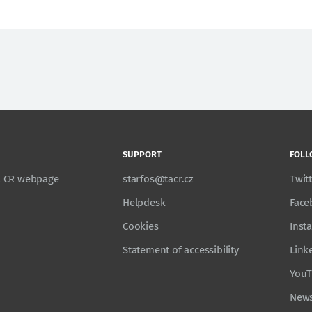
SUPPORT
FOLL
TA CR webpage
starfos@tacr.cz
Twit
Helpdesk
Face
Cookies
Inst
Statement of accessibility
Link
You
News