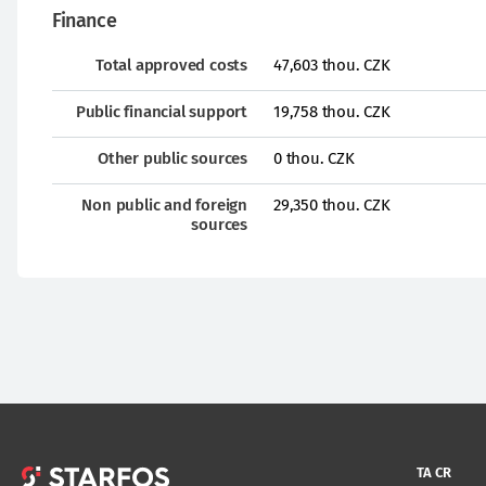
Finance
Total approved costs
47,603 thou. CZK
Public financial support
19,758 thou. CZK
Other public sources
0 thou. CZK
Non public and foreign
29,350 thou. CZK
sources
TA CR