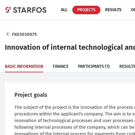
ALL
PROJECTS
RESULTS
O
FX03030075
Innovation of internal technological a
BASIC INFORMATION
FINANCE
PARTICIPANTS
(1)
RESULT
Project goals
The subject of the project is the innovation of the process 
procedures within the applicant's company. The aim is to 
innovation of technological processes and user processes 
following internal processes of the company, which can be 
Innovations of the internal process for payments from cus