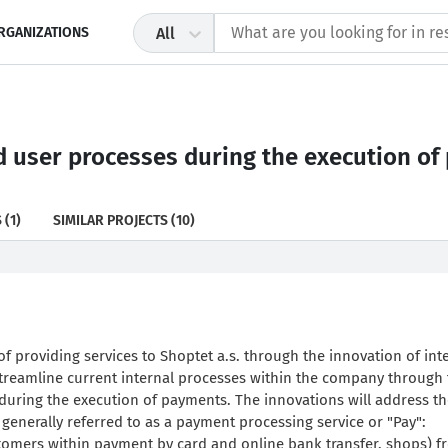
RGANIZATIONS
All
nd user processes during the execution o
S
(1)
SIMILAR PROJECTS
(10)
of providing services to Shoptet a.s. through the innovation of int
streamline current internal processes within the company through
during the execution of payments. The innovations will address t
generally referred to as a payment processing service or "Pay":
tomers within payment by card and online bank transfer. shops) f