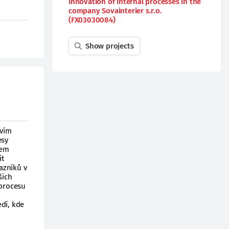
Innovation of internal processes in the
company Sovainterier s.r.o.
(FX03030084)
Show projects
tvím
esy
hem
it
azníků v
šich
 procesu
dí, kde