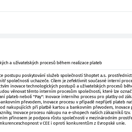
ckých a uživatelských procesů během realizace plateb
e postupu poskytování služeb společnosti Shoptet a.s. prostřednic
itř společnosti uchazeče. Cílem je zefektivnit současné interní proc
ictvím inovace technologických postupů a uživatelských procesů bě
budou věnovat těmto interním procesům společnosti, které lze označ
ní plateb neboli "Pay": Inovace interního procesu pro platby od zák
 bankovním převodem, Inovace procesu v případě nepřijetí plateb na
 od nakupujících při platbě kartou a bankovním převodem, Inovace
azníky, Inovace procesu nákupu na e-shopech našich zákazníků tzv.
ním přínosem je podpora růstu společnosti v mezinárodním prostře
onkurenceschopnost v CEE i oproti konkurentům z Evropské unie.