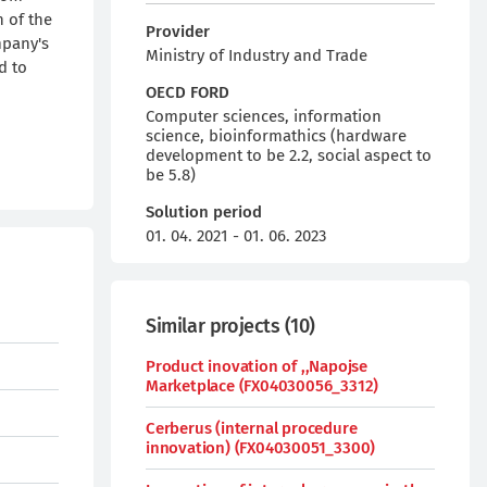
 of the
Provider
mpany's
Ministry of Industry and Trade
d to
OECD FORD
Computer sciences, information
science, bioinformathics (hardware
development to be 2.2, social aspect to
be 5.8)
Solution period
01. 04. 2021 - 01. 06. 2023
Similar projects
(
10
)
Product inovation of ,,Napojse
Marketplace (FX04030056_3312)
Cerberus (internal procedure
innovation) (FX04030051_3300)