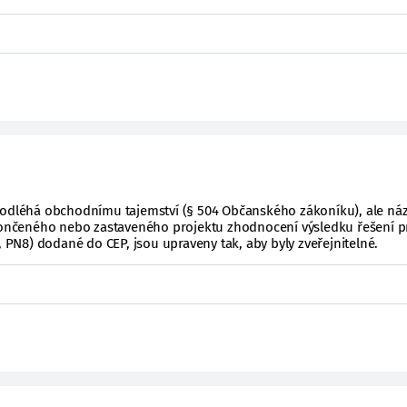
podléhá obchodnímu tajemství (§ 504 Občanského zákoníku), ale ná
ukončeného nebo zastaveného projektu zhodnocení výsledku řešení p
, PN8) dodané do CEP, jsou upraveny tak, aby byly zveřejnitelné.