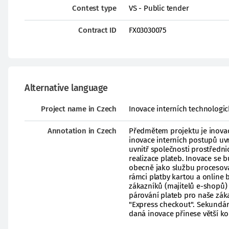
Contest type
VS - Public tender
Contract ID
FX03030075
Alternative language
Project name in Czech
Inovace interních technologi
Annotation in Czech
Předmětem projektu je inovac
inovace interních postupů uvn
uvnitř společnosti prostředn
realizace plateb. Inovace se 
obecně jako službu procesova
rámci platby kartou a online
zákazníků (majitelů e-shopů)
párování plateb pro naše zák
"Express checkout". Sekundár
daná inovace přinese větší k