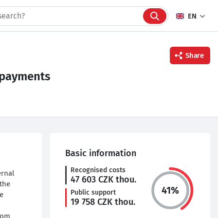
EN
Share
f payments
Facebook
Twitter
Linkedin
Basic information
Recognised costs
ernal
47 603
CZK thou.
 the
41
%
Public support
he
19 758
CZK thou.
rom