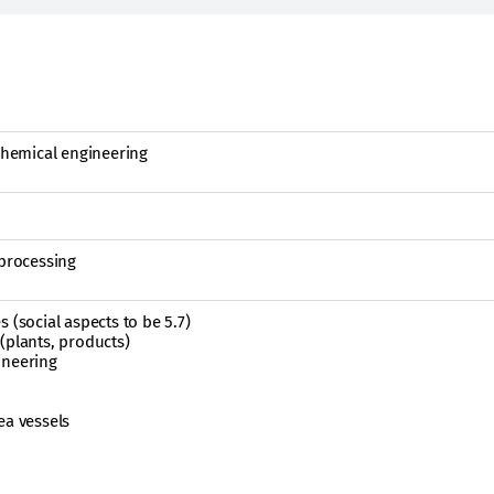
 chemical engineering
 processing
 (social aspects to be 5.7)
(plants, products)
ineering
ea vessels