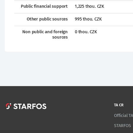
Public financial support
1,225 thou. CZK
Other public sources
995 thou. CZK
Non public and foreign
0 thou. CZK
sources
TA CR
Official 
STARFOS