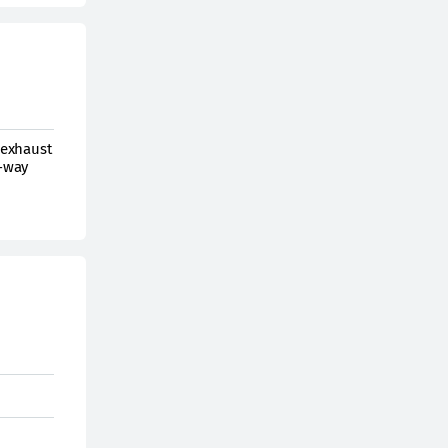
 exhaust
e-way