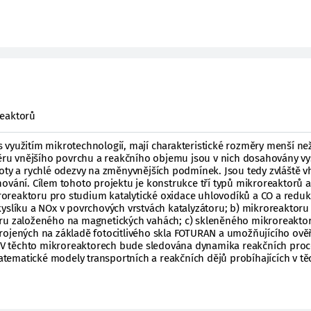
reaktorů
 využitím mikrotechnologií, mají charakteristické rozměry menší n
u vnějšího povrchu a reakčního objemu jsou v nich dosahovány v
moty a rychlé odezvy na změnyvnějších podmínek. Jsou tedy zvláště 
ování. Cílem tohoto projektu je konstrukce tří typů mikroreaktorů a
oreaktoru pro studium katalytické oxidace uhlovodíků a CO a redu
yslíku a NOx v povrchových vrstvách katalyzátoru; b) mikroreaktoru
eru založeného na magnetických vahách; c) skleněného mikroreakto
rojených na základě fotocitlivého skla FOTURAN a umožňujícího ově
". V těchto mikroreaktorech bude sledována dynamika reakčních proc
ematické modely transportních a reakčních dějů probíhajících v tě