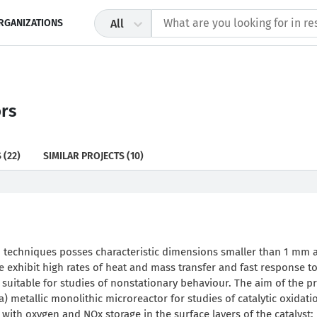
RGANIZATIONS
All
ors
S
(22)
SIMILAR PROJECTS
(10)
n techniques posses characteristic dimensions smaller than 1 mm 
e exhibit high rates of heat and mass transfer and fast response t
y suitable for studies of nonstationary behaviour. The aim of the 
a) metallic monolithic microreactor for studies of catalytic oxidati
ith oxygen and NOx storage in the surface layers of the catalyst; 