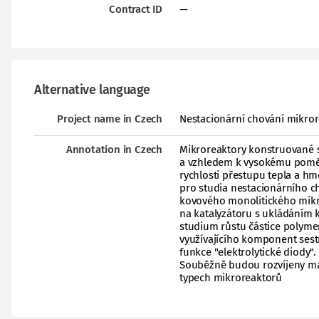
Contract ID
—
Alternative language
Project name in Czech
Nestacionární chování mikro
Annotation in Czech
Mikroreaktory konstruované s
a vzhledem k vysokému poměr
rychlosti přestupu tepla a h
pro studia nestacionárního ch
kovového monolitického mikr
na katalyzátoru s ukládáním k
studium růstu částice polym
využívajícího komponent sest
funkce "elektrolytické diody
Souběžně budou rozvíjeny mat
typech mikroreaktorů