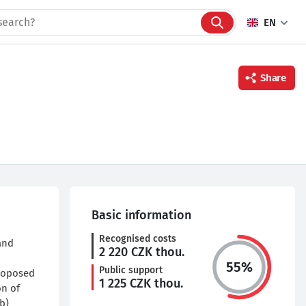
EN
Share
Facebook
Twitter
Linkedin
Basic information
Recognised costs
and
2 220
CZK thou.
o
55
%
Public support
proposed
1 225
CZK thou.
on of
b)