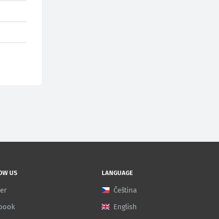
OW US
LANGUAGE
ter
Čeština
book
English