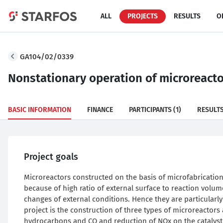
ALL
PROJECTS
RESULTS
O
GA104/02/0339
Nonstationary operation of microreact
BASIC INFORMATION
FINANCE
PARTICIPANTS
(1)
RESULT
Project goals
Microreactors constructed on the basis of microfabricatio
because of high ratio of external surface to reaction volum
changes of external conditions. Hence they are particularl
project is the construction of three types of microreactors 
hydrocarbons and CO and reduction of NOx on the catalyst w