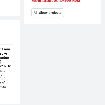
Microreactors (GA104/99/1408)
Show projects
ež 1 mm
ysoké
vhodné
)
kce NOx
 pro
ru
ření
esů.
chto