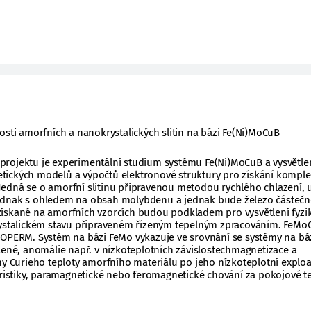
osti amorfních a nanokrystalických slitin na bázi Fe(Ni)MoCuB
rojektu je experimentální studium systému Fe(Ni)MoCuB a vysvětle
tických modelů a výpočtů elektronové struktury pro získání kompl
edná se o amorfní slitinu připravenou metodou rychlého chlazení, u
ednak s ohledem na obsah molybdenu a jednak bude železo částečn
ískané na amorfních vzorcích budou podkladem pro vysvětlení fyzi
rystalickém stavu připraveném řízeným tepelným zpracováním. FeMo
NOPERM. Systém na bázi FeMo vykazuje ve srovnání se systémy na báz
lené, anomálie např. v nízkoteplotních závislostechmagnetizace a
ny Curieho teploty amorfního materiálu po jeho nízkoteplotní exploa
eristiky, paramagnetické nebo feromagnetické chování za pokojové te