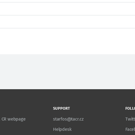
SUPPORT
FOLL
TA CR webpage
starfos@tacr.cz
Twit
Helpdesk
Face