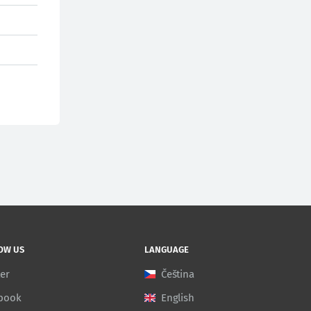
OW US
LANGUAGE
ter
Čeština
book
English