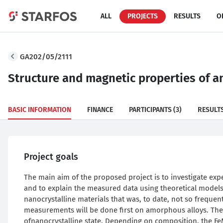
ALL
PROJECTS
RESULTS
O
GA202/05/2111
Structure and magnetic properties of 
BASIC INFORMATION
FINANCE
PARTICIPANTS
(3)
RESULT
Project goals
The main aim of the proposed project is to investigate exp
and to explain the measured data using theoretical mode
nanocrystalline materials that was, to date, not so freque
measurements will be done first on amorphous alloys. The 
ofnanocrystalline state. Depending on composition, the F