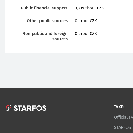
Public financial support
3,235 thou. CZK
Other public sources
0 thou. CZK
Non public and foreign
0 thou. CZK
sources
TA CR
Official 
STARFOS