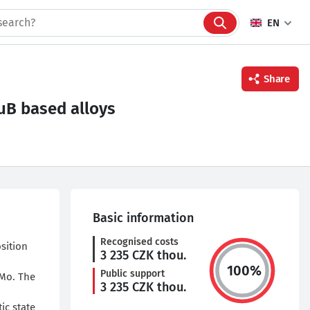
EN
Share
uB based alloys
Facebook
Twitter
Linkedin
Basic information
Recognised costs
sition
3 235
CZK thou.
100
%
Public support
 Mo. The
3 235
CZK thou.
ic state