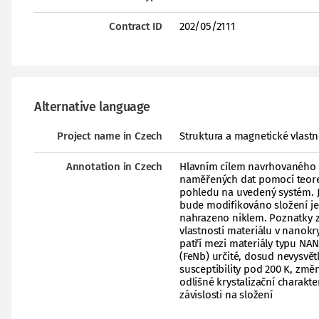
Contract ID
202/05/2111
Alternative language
Project name in Czech
Struktura a magnetické vlastn
Annotation in Czech
Hlavním cílem navrhovaného p
naměřených dat pomocí teore
pohledu na uvedený systém. J
bude modifikováno složení j
nahrazeno niklem. Poznatky z
vlastností materiálu v nanok
patří mezi materiály typu NA
(FeNb) určité, dosud nevysvět
susceptibility pod 200 K, změ
odlišné krystalizační charakt
závislosti na složení