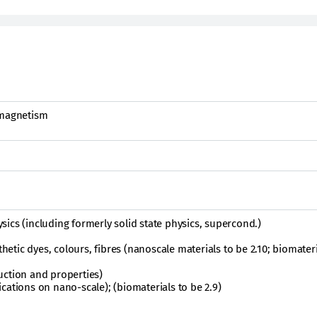
 magnetism
ics (including formerly solid state physics, supercond.)
thetic dyes, colours, fibres (nanoscale materials to be 2.10; biomateri
uction and properties)
cations on nano-scale); (biomaterials to be 2.9)