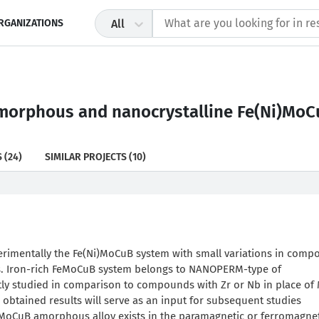
RGANIZATIONS
All
amorphous and nanocrystalline Fe(Ni)MoC
S
(24)
SIMILAR PROJECTS
(10)
erimentally the Fe(Ni)MoCuB system with small variations in compo
ls. Iron-rich FeMoCuB system belongs to NANOPERM-type of
ntly studied in comparison to compounds with Zr or Nb in place of
obtained results will serve as an input for subsequent studies
eMoCuB amorphous alloy exists in the paramagnetic or ferromagnet