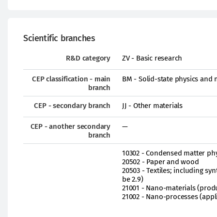
Scientific branches
R&D category
ZV - Basic research
CEP classification - main
BM - Solid-state physics and
branch
CEP - secondary branch
JJ - Other materials
CEP - another secondary
—
branch
10302 - Condensed matter phys
20502 - Paper and wood
20503 - Textiles; including syn
be 2.9)
21001 - Nano-materials (prod
21002 - Nano-processes (appli