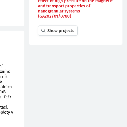
Effect of high pressure on the magnetic
and transport properties of
nanogranular systems
(GA202/01/0780)
Show projects
ní
exního
 níž
ě
kálních
CuB
i FeZr
taci,
ploty v