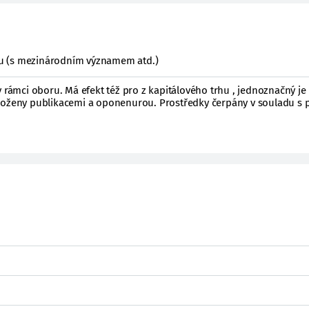
ktu (s mezinárodním významem atd.)
v rámci oboru. Má efekt též pro z kapitálového trhu , jednoznačný je
loženy publikacemi a oponenurou. Prostředky čerpány v souladu s p