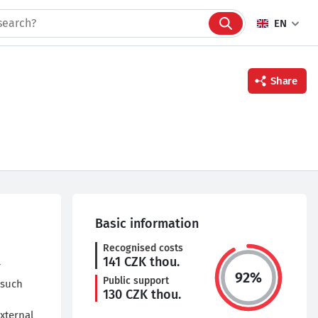
EN
Share
Facebook
Twitter
Linkedin
Basic information
Recognised costs
141
CZK thou.
92
%
Public support
 such
130
CZK thou.
n
external