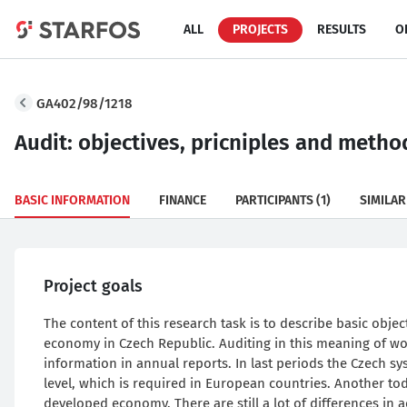
ALL
PROJECTS
RESULTS
O
GA402/98/1218
Audit: objectives, pricniples and metho
BASIC INFORMATION
FINANCE
PARTICIPANTS
(1)
SIMILAR
Project goals
The content of this research task is to describe basic objec
economy in Czech Republic. Auditing in this meaning of wo
information in annual reports. In last periods the Czech sy
level, which is required in European countries. Another tod
developed economy. There are still a lot of differences in a