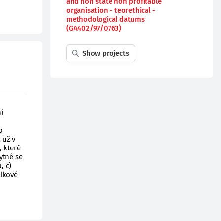
and non state non profitable
organisation - teorethical -
methodological datums
(GA402/97/0763)
Show projects
ní
o
 už v
, které
ytné se
, c)
elkové