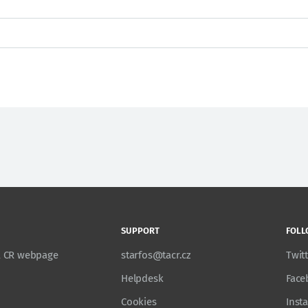
SUPPORT
FOLL
TA CR webpage
starfos@tacr.cz
Twit
Helpdesk
Face
Cookies
Inst