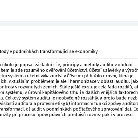
metody v podmínkách transformující se ekonomiky
olu je popsat základní cíle, principy a metody auditu v období
tem je zde rozuměno ověřování účetnictví, účetní uzávěrky a výroč
tní systém a účetní výkaznictví v ČRvelmi přiblížilo úrovni, která je
ch. Aktuálním problémem je ale i harmonizace v oblasti auditu, jak
troly v rozvinutých zemích. Stále ještě existuje celá řada rozdílů, ať
 systému, v úrovni kapitálového trhu i v dalších vnějších faktorech
tu. Celkový systém auditu je neobyčejně rozsáhlý, a proto bude nezb
islosti auditora a profesní etiky,b) informační funkci zprávy auditora
transformací, d) audit v podmínkách počítačového zpracování dat. C
oužity při procesu úprav právních předpisů rovněž pak i v procesu