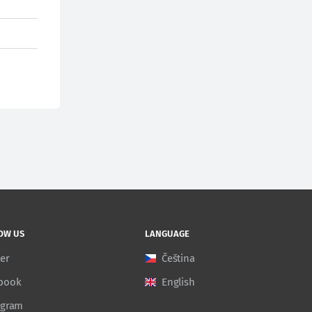
OW US
LANGUAGE
ter
Čeština
book
English
agram