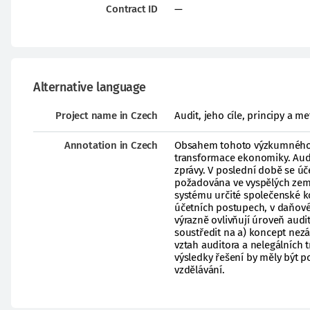
Contract ID
—
Alternative language
Project name in Czech
Audit, jeho cíle, principy a 
Annotation in Czech
Obsahem tohoto výzkumného úk
transformace ekonomiky. Audi
zprávy. V poslední době se úče
požadována ve vyspělých zemí
systému určité společenské kon
účetních postupech, v daňovém
výrazně ovlivňují úroveň audi
soustředit na a) koncept nezáv
vztah auditora a nelegálních 
výsledky řešení by měly být p
vzdělávání.