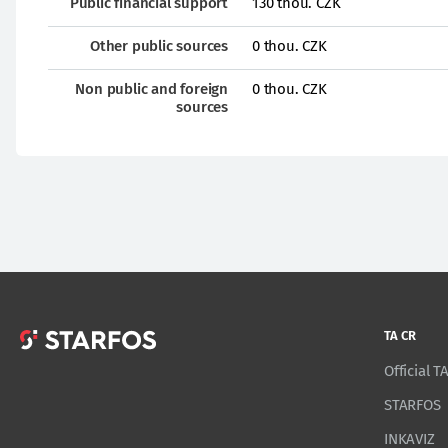
Public financial support
130 thou. CZK
Other public sources
0 thou. CZK
Non public and foreign
0 thou. CZK
sources
TA CR
Official 
STARFOS
INKAVIZ