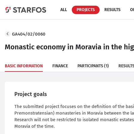
ALL
PROJECTS
RESULTS
O
GA404/02/0060
Monastic economy in Moravia in the hig
BASIC INFORMATION
FINANCE
PARTICIPANTS
(1)
RESULT
Project goals
The submitted project focuses on the definition of the bas
Premonstratensian) monasteries in Moravia between the lat
Research will not be restricted to isolated monastic estates 
Moravia of the time.