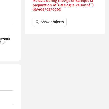
Moravia during the Age of Baroque (a
preparation of ´Catalogue Raisonné ´)
(GA408/03/0656)
Show projects
o
lovaná
ě v