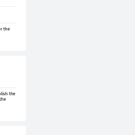
er the
lish the
the