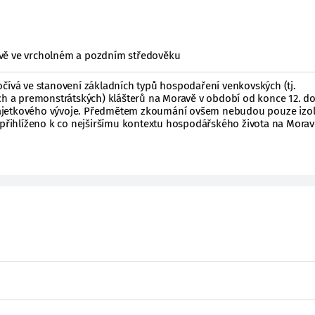
vě ve vrcholném a pozdním středověku
očívá ve stanovení základních typů hospodaření venkovských (tj.
ých a premonstrátských) klášterů na Moravě v období od konce 12. d
h majetkového vývoje. Předmětem zkoumání ovšem nebudou pouze izo
 přihlíženo k co nejširšímu kontextu hospodářského života na Morav