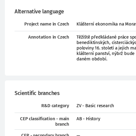
Alternative language
Project name in Czech
Klášterní ekonomika na Mora
Annotation in Czech
Těžiště předkládané práce sp
benediktinských, cisterciáck
poloviny 16. století a jejic
klášterní panství, nýbrž bude
daném období.
Scientific branches
R&D category
ZV - Basic research
CEP classification - main
AB - History
branch
CEP - secondary branch
—