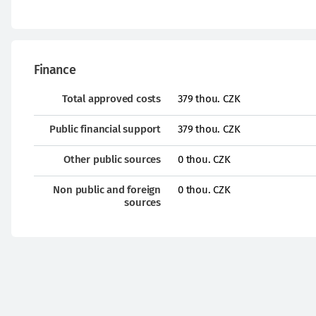
Finance
Total approved costs
379 thou. CZK
Public financial support
379 thou. CZK
Other public sources
0 thou. CZK
Non public and foreign
0 thou. CZK
sources