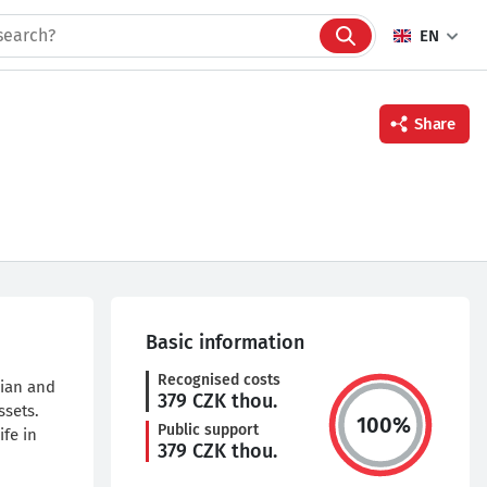
EN
Share
Facebook
Twitter
Linkedin
Basic information
Recognised costs
cian and
379
CZK thou.
ssets.
100
%
Public support
ife in
379
CZK thou.